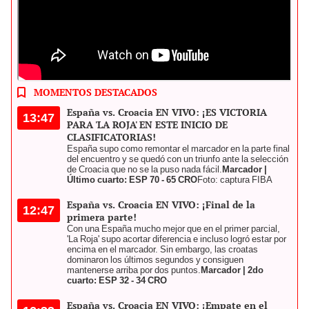
Las selecciones de España vs. Croacia se enfrentarán en la ciudad
de Split. Foto: composición de Jazmín Ceras / La República
MOMENTOS DESTACADOS
España vs. Croacia EN VIVO: ¡ES VICTORIA
13:47
PARA 'LA ROJA' EN ESTE INICIO DE
CLASIFICATORIAS!
España supo como remontar el marcador en la parte final
del encuentro y se quedó con un triunfo ante la selección
de Croacia que no se la puso nada fácil.
Marcador |
Último cuarto: ESP 70 - 65 CRO
Foto: captura FIBA
España vs. Croacia EN VIVO: ¡Final de la
12:47
primera parte!
Con una España mucho mejor que en el primer parcial,
'La Roja' supo acortar diferencia e incluso logró estar por
encima en el marcador. Sin embargo, las croatas
dominaron los últimos segundos y consiguen
mantenerse arriba por dos puntos.
Marcador | 2do
cuarto: ESP 32 - 34 CRO
España vs. Croacia EN VIVO: ¡Empate en el