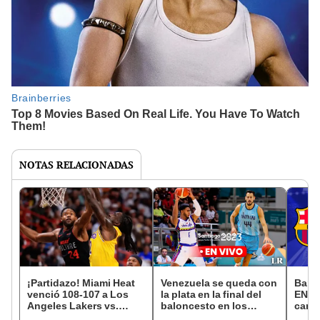
NOTAS RELACIONADAS
¡Partidazo! Miami Heat
Venezuela se queda con
Barce
venció 108-107 a Los
la plata en la final del
EN D
Angeles Lakers vs.
baloncesto en los
canal
Miami Heat por la NBA
Juegos Panamericanos
del S