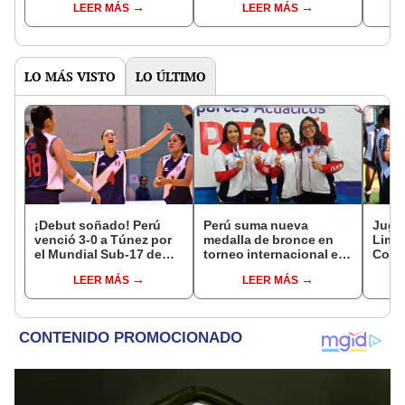
LEER MÁS
LEER MÁS
2023
2023
balo
LO MÁS VISTO
LO ÚLTIMO
¡Debut soñado! Perú
Perú suma nueva
Juga
venció 3-0 a Túnez por
medalla de bronce en
Lima 
el Mundial Sub-17 de
torneo internacional en
Copa
Vóley 2026
Trujillo
LEER MÁS
LEER MÁS