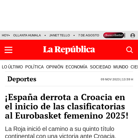
HOY
OLLANTA HUMALA
JANET TELLO
7 DE AGOSTO
TINKA RESULTADOS
LO ÚLTIMO
POLÍTICA
OPINIÓN
ECONOMÍA
SOCIEDAD
MUNDO
CIE
Deportes
09 Nov 2023 | 13:59 h
¡España derrota a Croacia en
el inicio de las clasificatorias
al Eurobasket femenino 2025!
La Roja inició el camino a su quinto título
continental con una victoria ante Croacia.