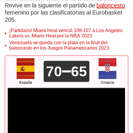
Revive en la siguiente el partido de
baloncesto
femenino por las clasificatorias al Eurobasket
205.
¡Partidazo! Miami Heat venció 108-107 a Los Angeles
Lakers vs. Miami Heat por la NBA 2023
Venezuela se queda con la plata en la final del
baloncesto en los Juegos Panamericanos 2023
70
65
España
Croacia