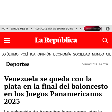
HOY
JORGE MESSI
ALIANZA LIMA VS SPORT BOYS
KENJI FUJIMORI
PRE
LO ÚLTIMO
POLÍTICA
OPINIÓN
ECONOMÍA
SOCIEDAD
MUNDO
CIE
Deportes
04 Nov 2023 | 20:07 h
Venezuela se queda con la
plata en la final del baloncesto
en los Juegos Panamericanos
2023