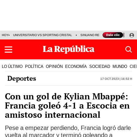
HOY
UNIVERSITARIO VS SPORTING CRISTAL
SINUANO RESULTADOS HOY
CA
LO ÚLTIMO
POLÍTICA
OPINIÓN
ECONOMÍA
SOCIEDAD
MUNDO
CIE
Deportes
17 Oct 2023 | 16:52 h
Con un gol de Kylian Mbappé:
Francia goleó 4-1 a Escocia en
amistoso internacional
Pese a empezar perdiendo, Francia logró darle
vuelta al marcador y terminó goleando a