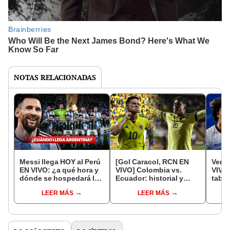
NOTAS RELACIONADAS
Messi llega HOY al Perú
[Gol Caracol, RCN EN
Venez
EN VIVO: ¿a qué hora y
VIVO] Colombia vs.
VIVO,
dónde se hospedará la
Ecuador: historial y
tabla
selección argentina?
alineaciones del partido
hora 
LEER MÁS
LEER MÁS
por Eliminatorias
juego