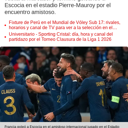
Escocia en el estadio Pierre-Mauroy por el
encuentro amistoso.
Fixture de Perú en el Mundial de Vóley Sub 17: rivales,
horarios y canal de TV para ver a la selección en el
torneo
Universitario - Sporting Cristal: día, hora y canal del
partidazo por el Torneo Clausura de la Liga 1 2026
Francia goleó a Escocia en el amistoso internacional jugado en el Estadio