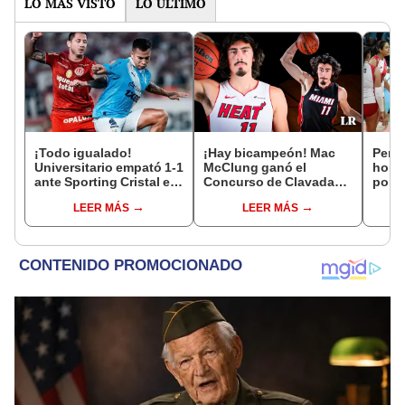
LO MÁS VISTO
LO ÚLTIMO
¡Todo igualado!
¡Hay bicampeón! Mac
Perú 
Universitario empató 1-1
McClung ganó el
hora 
ante Sporting Cristal en
Concurso de Clavadas
por e
el estadio Monumental
NBA All-Star 2024 en
Vóle
LEER MÁS
LEER MÁS
por el Torneo Clausura
presencia de Jaime
de la Liga 1 2026
Jáquez Jr.