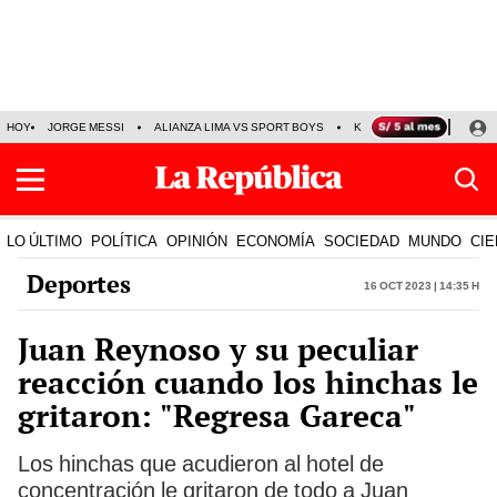
HOY
JORGE MESSI
ALIANZA LIMA VS SPORT BOYS
KENJI FUJIMORI
PRE
LO ÚLTIMO
POLÍTICA
OPINIÓN
ECONOMÍA
SOCIEDAD
MUNDO
CIE
Deportes
16 Oct 2023 | 14:35 h
Juan Reynoso y su peculiar
reacción cuando los hinchas le
gritaron: "Regresa Gareca"
Los hinchas que acudieron al hotel de
concentración le gritaron de todo a Juan