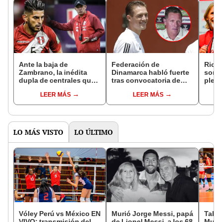
Ante la baja de
Federación de
Ricar
Zambrano, la inédita
Dinamarca habló fuerte
sorpr
dupla de centrales que
tras convocatoria de
plena
pondría Reynoso ante
Oliver Sonne a la
qué s
LEER MÁS
LEER MÁS
Argentina
selección peruana
LO MÁS VISTO
LO ÚLTIMO
Vóley Perú vs México EN
Murió Jorge Messi, papá
Tabla
VIVO: transmisión del
de Lionel Messi, a los 68
Mundi