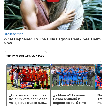
NOTAS RELACIONADAS
¿Cuál es el otro equipo
¿Y Manco? Ecosem
No s
de la Universidad César
Pasco anunció la
Trag
Vallejo que busca subir
llegada de su ‘último
Pasco