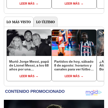
de Copa Perú a
pasajero’ para la Copa
bomb
LEER MÁS
LEER MÁS
profesional?
Perú
camp
LO MÁS VISTO
LO ÚLTIMO
Murió Jorge Messi, papá
Partidos de hoy, sábado
¿A q
de Lionel Messi, a los 68
8 de agosto: horarios y
Alian
años por una
canales para ver fútbol
Boys 
complicada enfermedad
EN VIVO
fecha
LEER MÁS
LEER MÁS
Claus
2026