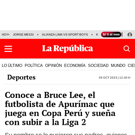
HOY
JORGE MESSI
ALIANZA LIMA VS SPORT BOYS
KENJI FUJIMORI
PRE
LO ÚLTIMO
POLÍTICA
OPINIÓN
ECONOMÍA
SOCIEDAD
MUNDO
CIE
Deportes
09 Oct 2023 | 12:40 h
Conoce a Bruce Lee, el
futbolista de Apurímac que
juega en Copa Perú y sueña
con subir a la Liga 2