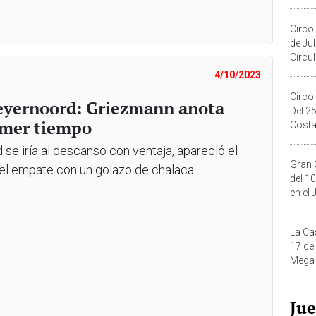
Migue
Circo
de Ju
Círcul
4/10/2023
Circo
Feyernoord: Griezmann anota
Del 2
rimer tiempo
Costa
e iría al descanso con ventaja, apareció el
Gran 
el empate con un golazo de chalaca.
del 10
en el
La Ca
17 de
Mega 
Ju