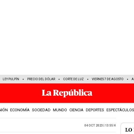
LEY PULPÍN
PRECIO DEL DÓLAR
CORTE DE LUZ
VIERNES 7 DE AGOSTO
A
NIÓN
ECONOMÍA
SOCIEDAD
MUNDO
CIENCIA
DEPORTES
ESPECTÁCULO
04 Oct 2023 | 13:55 h
LO