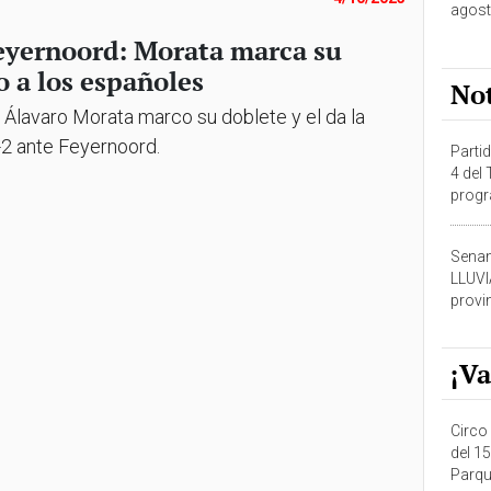
agost
Feyernoord: Morata marca su
o a los españoles
No
, Álavaro Morata marco su doblete y el da la
3-2 ante Feyernoord.
Partid
4 del
progr
dónde
Senam
LLUV
provi
¡Va
Circo 
del 15
Parqu