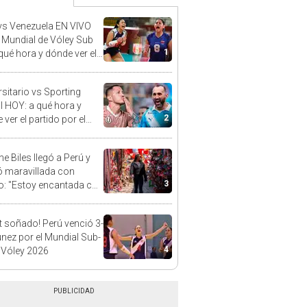
vs Venezuela EN VIVO
l Mundial de Vóley Sub
1
 qué hora y dónde ver el
do de la fecha 2
rsitario vs Sporting
al HOY: a qué hora y
2
ver el partido por el
o Clausura de la Liga 1
e Biles llegó a Perú y
 maravillada con
3
: "Estoy encantada con
rmoso que es este país"
t soñado! Perú venció 3-
únez por el Mundial Sub-
4
 Vóley 2026