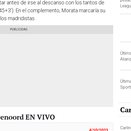
tar antes de irse al descanso con los tantos de
Leagu
(45+3'). En el complemento, Morata marcaría su
Galat
a los madridistas.
Últim
Alian
Últim
Sporti
Car
eyenoord EN VIVO
Carlin
4/10/2023