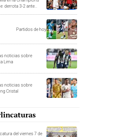
e: derrota 3-2 ante
asaray y 0 puntos
Partidos de hoy
as noticias sobre
za Lima
as noticias sobre
ng Cristal
lincaturas
catura del viernes 7 de