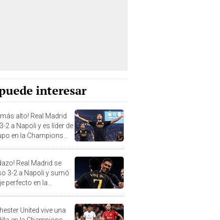
puede interesar
o más alto! Real Madrid
-2 a Napoli y es líder de
upo en la Champions
ue
idazo! Real Madrid se
o 3-2 a Napoli y sumó
e perfecto en la
pions League
ester United vive una
illa en la Champions