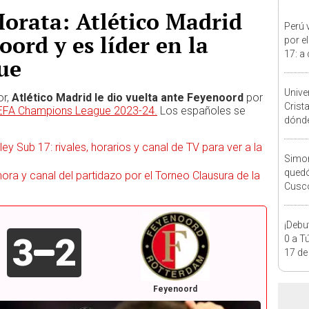
orata: Atlético Madrid
Perú 
ord y es líder en la
por e
17: a
ue
parti
Unive
or,
Atlético Madrid le dio vuelta ante Feyenoord
por
Crist
EFA Champions League 2023-24.
Los españoles se
dónde 
Torne
ey Sub 17: rivales, horarios y canal de TV para ver a la
2026
Simon
quedó
, hora y canal del partidazo por el Torneo Clausura de la
Cusco
lo he
¡Debu
3
2
0 a T
17 de
Feyenoord