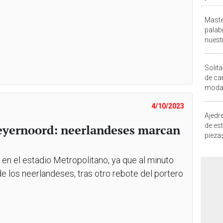
Maste
palab
nuest
Solita
de ca
moda.
demue
4/10/2023
Ajedre
de es
Feyernoord: neerlandeses marcan
piezas
consi
en el estadio Metropolitano, ya que al minuto
 los neerlandeses, tras otro rebote del portero