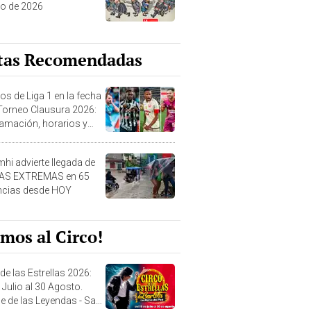
o de 2026
tas Recomendadas
os de Liga 1 en la fecha
 Torneo Clausura 2026:
amación, horarios y
 ver
hi advierte llegada de
IAS EXTREMAS en 65
ncias desde HOY
mos al Circo!
de las Estrellas 2026:
 Julio al 30 Agosto.
e de las Leyendas - San