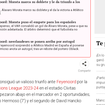
oord: Morata marca su doblete y le da triunfo a los
, Álavaro Morata marco su doblete y el da la victoria a Atlético
.
noord: Morata puso el empate para los españoles
spenso, el VAR convalidó un gol de Álvaro Morata, pese a que su
ión adelantada. El árbitro determinó que el futbolista no
noord: neerlandeses se ponen arriba por autogol
Te 
 Feyernoord sorprendió a Atlético Madrid en España al ponerse
ermoso anota un autogol, tras un rebote del portero Oblack.
¡En l
ganó 3
su gr
Leag
Compartir
¡Part
onsiguió un valioso triunfo ante
Feyenoord
por la
impus
puntaj
ions League 2023-24
en el estadio Cívitas
Cham
pezaron abajo en el marcador en 2 oportunidades;
io Hermoso (7') y el segundo de David Hancko
Manch
pesad