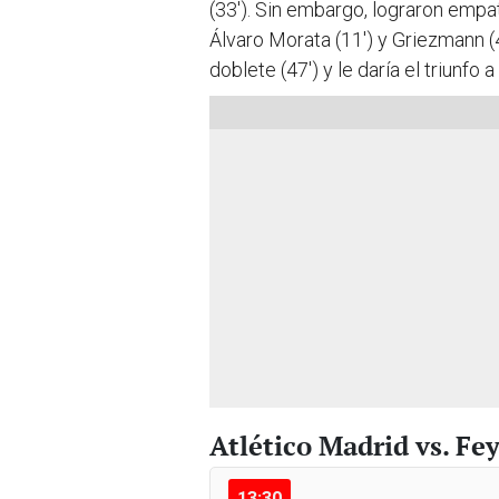
(33'). Sin embargo, lograron empa
Álvaro Morata (11') y Griezmann 
doblete (47') y le daría el triunfo 
Atlético Madrid vs. F
13:30