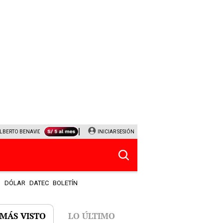
LBERTO BENAVIDES
NALDY SALDAÑA
INICIAR SESIÓN
UNIVERSITARIO - SPORTING CRISTAL
JEF
S
DÓLAR
DATEC
BOLETÍN
 MÁS VISTO
LO ÚLTIMO