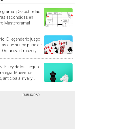
rgrama: ¡Descubre las
ras escondidas en
ro Mastergrama!
rio: El legendario juego
rtas que nunca pasa de
 Organiza el mazo y
stra tu habilidad.
z: El rey de los juegos
trategia. Mueve tus
, anticipa al rival y
gue el jaque mate.