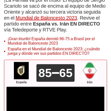
¡La Familia va por el título! El equipo de Sergio
Scariolo se sacó de encima al equipo de Medio
Oriente y alcanzó su tercera victoria seguida
en el
Mundial de Baloncesto 2023
. Revive el
partido entre
España vs. Irán EN DIRECTO
vía Teledeporte y RTVE Play.
¡Gran triunfo! España derrotó 96-75 a Brasil por el
Mundial de Baloncesto 2023
España en el Mundial de Baloncesto 2023: ¿cuándo
juega y dónde ver sus partidos EN DIRECTO?
85
65
España
Irán