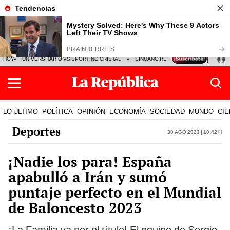
HOY
UNIVERSITARIO VS SPORTING CRISTAL
SINUANO RESULTADOS HOY
CA
LO ÚLTIMO
POLÍTICA
OPINIÓN
ECONOMÍA
SOCIEDAD
MUNDO
CIE
Deportes
30 Ago 2023 | 10:42 h
¡Nadie los para! España
apabulló a Irán y sumó
puntaje perfecto en el Mundial
de Baloncesto 2023