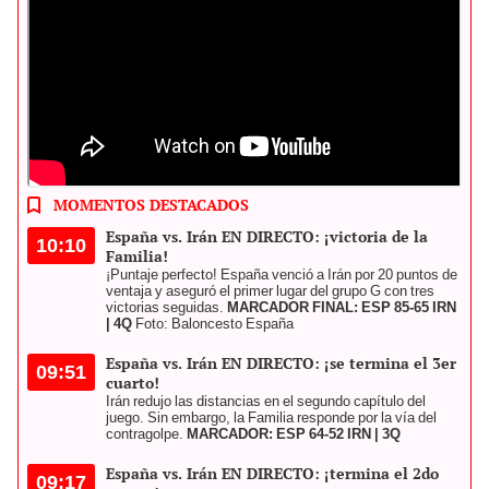
Revive las incidencias del compromiso entre España vs. Irán EN
DIRECTO desde el Indonesia Arena. Foto: composición LR/FIBA
MOMENTOS DESTACADOS
España vs. Irán EN DIRECTO: ¡victoria de la
10:10
Familia!
¡Puntaje perfecto! España venció a Irán por 20 puntos de
ventaja y aseguró el primer lugar del grupo G con tres
victorias seguidas.
MARCADOR FINAL: ESP 85-65 IRN
| 4Q
Foto: Baloncesto España
España vs. Irán EN DIRECTO: ¡se termina el 3er
09:51
cuarto!
Irán redujo las distancias en el segundo capítulo del
juego. Sin embargo, la Familia responde por la vía del
contragolpe.
MARCADOR: ESP 64-52 IRN | 3Q
España vs. Irán EN DIRECTO: ¡termina el 2do
09:17