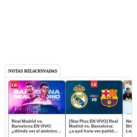
NOTAS RELACIONADAS
Real Madrid vs.
[Star Plus EN VIVO] Real
Newca
Barcelona EN VIVO:
Madrid vs. Barcelona:
Brigh
¿dónde ver el amistoso
¿a qué hora ver partido
Leag
del Soccer Champions
del Soccer Champions
2023