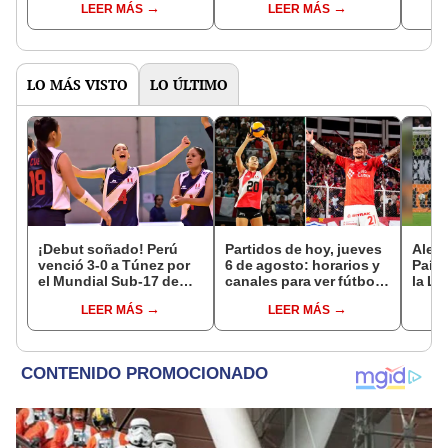
LEER MÁS
LEER MÁS
Tour 2023?
Tour ?
LO MÁS VISTO
LO ÚLTIMO
¡Debut soñado! Perú
Partidos de hoy, jueves
Alema
venció 3-0 a Túnez por
6 de agosto: horarios y
Paíse
el Mundial Sub-17 de
canales para ver fútbol
la Li
Vóley 2026
EN VIVO
2024
LEER MÁS
LEER MÁS