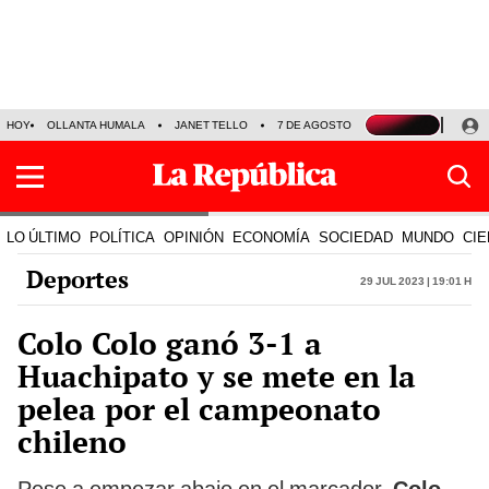
HOY
OLLANTA HUMALA
JANET TELLO
7 DE AGOSTO
TINKA RESULTADOS
LO ÚLTIMO
POLÍTICA
OPINIÓN
ECONOMÍA
SOCIEDAD
MUNDO
CIE
Deportes
29 Jul 2023 | 19:01 h
Colo Colo ganó 3-1 a
Huachipato y se mete en la
pelea por el campeonato
chileno