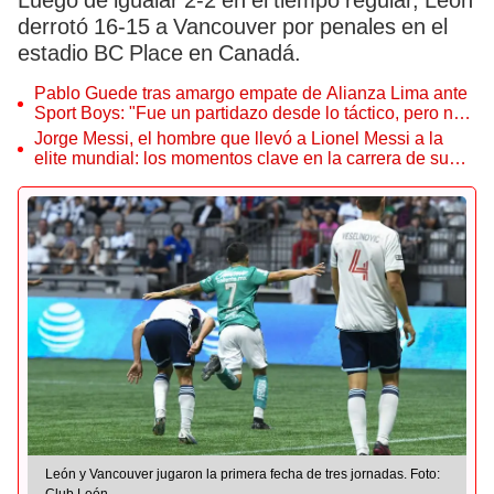
Luego de igualar 2-2 en el tiempo regular, León
derrotó 16-15 a Vancouver por penales en el
estadio BC Place en Canadá.
Pablo Guede tras amargo empate de Alianza Lima ante
Sport Boys: "Fue un partidazo desde lo táctico, pero no
jugamos bien"
Jorge Messi, el hombre que llevó a Lionel Messi a la
elite mundial: los momentos clave en la carrera de su
hijo
León y Vancouver jugaron la primera fecha de tres jornadas. Foto:
Club León