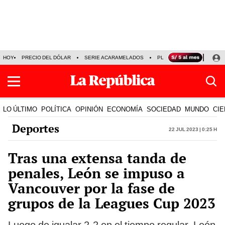
HOY
PRECIO DEL DÓLAR
SERIE ACARAMELADOS
PLAZA VEA
ALEJAND
LO ÚLTIMO
POLÍTICA
OPINIÓN
ECONOMÍA
SOCIEDAD
MUNDO
CIE
Deportes
22 Jul 2023 | 0:25 h
Tras una extensa tanda de
penales, León se impuso a
Vancouver por la fase de
grupos de la Leagues Cup 2023