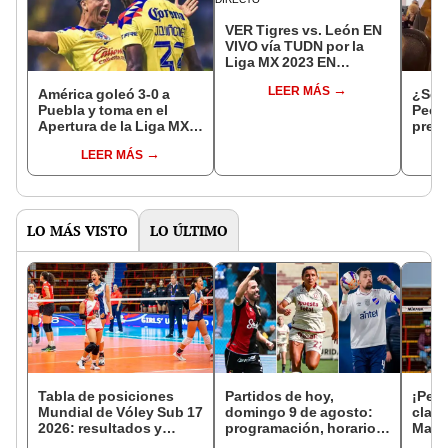
VER Tigres vs. León EN
VIVO vía TUDN por la
Liga MX 2023 EN
DIRECTO
LEER MÁS
América goleó 3-0 a
¿Se 
Puebla y toma en el
Pecul
Apertura de la Liga MX
presi
2023
Conme
LEER MÁS
anun
LO MÁS VISTO
LO ÚLTIMO
Tabla de posiciones
Partidos de hoy,
¡Perú
Mundial de Vóley Sub 17
domingo 9 de agosto:
clasi
2026: resultados y
programación, horarios
Mata
partidos de Perú en fase
y canales para ver fútbol
3-2 a