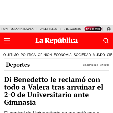
HOY
OLLANTA HUMALA
JANET TELLO
7 DE AGOSTO
TINKA RESULTADOS
LO ÚLTIMO
POLÍTICA
OPINIÓN
ECONOMÍA
SOCIEDAD
MUNDO
CIE
Deportes
28 Jun 2023 | 22:32 h
Di Benedetto le reclamó con
todo a Valera tras arruinar el
2-0 de Universitario ante
Gimnasia