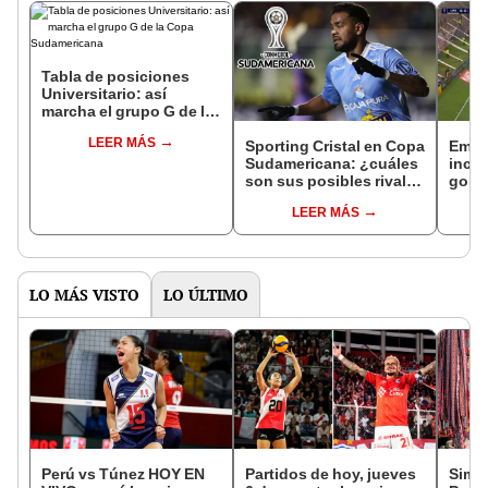
Tabla de posiciones
Universitario: así
marcha el grupo G de la
Copa Sudamericana
LEER MÁS
Sporting Cristal en Copa
Emanu
Sudamericana: ¿cuáles
incre
son sus posibles rivales
gol d
para playoffs?
Gimn
LEER MÁS
LO MÁS VISTO
LO ÚLTIMO
Perú vs Túnez HOY EN
Partidos de hoy, jueves
Simon