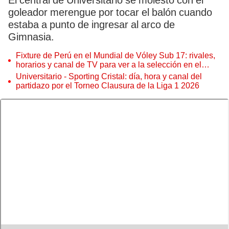
El central de Universitario se molestó con el
goleador merengue por tocar el balón cuando
estaba a punto de ingresar al arco de
Gimnasia.
Fixture de Perú en el Mundial de Vóley Sub 17: rivales,
horarios y canal de TV para ver a la selección en el
torneo
Universitario - Sporting Cristal: día, hora y canal del
partidazo por el Torneo Clausura de la Liga 1 2026