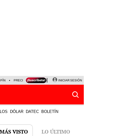
LPÍN
PRECIO DEL DÓLAR
CORTE DE LUZ
INICIAR SESIÓN
VIERNES 7 DE AGOSTO
ALBER
LOS
DÓLAR
DATEC
BOLETÍN
 MÁS VISTO
LO ÚLTIMO