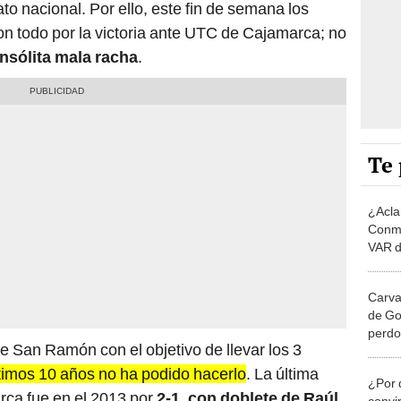
to nacional. Por ello, este fin de semana los
con todo por la victoria ante UTC de Cajamarca; no
nsólita mala racha
.
Te 
¿Acla
Conme
VAR d
Guede
Carval
de Go
perdo
 de San Ramón con el objetivo de llevar los 3
hacer
ltimos 10 años no ha podido hacerlo
. La última
¿Por 
rca fue en el 2013 por
2-1, con doblete de Raúl
convir