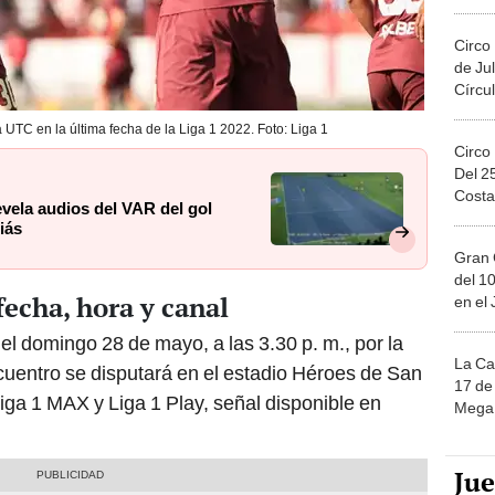
Migue
Circo
de Jul
Círcul
 UTC en la última fecha de la Liga 1 2022. Foto: Liga 1
Circo
Del 2
Costa
vela audios del VAR del gol
iás
Gran 
del 10
fecha, hora y canal
en el
el domingo 28 de mayo, a las 3.30 p. m., por la
La Ca
ncuentro se disputará en el estadio Héroes de San
17 de 
ga 1 MAX y Liga 1 Play, señal disponible en
Mega 
Ju