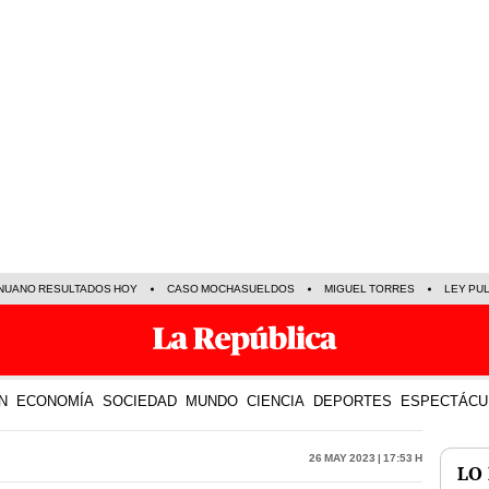
NUANO RESULTADOS HOY
CASO MOCHASUELDOS
MIGUEL TORRES
LEY PU
N
ECONOMÍA
SOCIEDAD
MUNDO
CIENCIA
DEPORTES
ESPECTÁCU
26 May 2023 | 17:53 h
LO