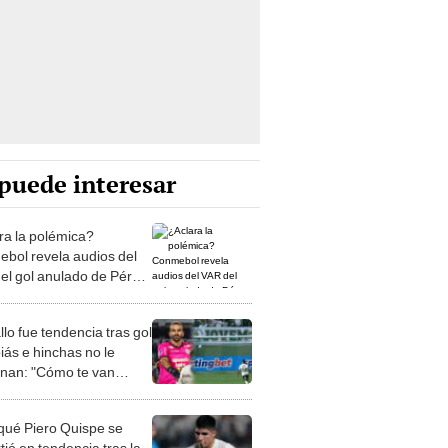
puede interesar
ra la polémica?
bol revela audios del
el gol anulado de Pérez
s ante Goiás
lo fue tendencia tras gol
iás e hinchas no le
nan: "Cómo te van
 ese gol"
qué Piero Quispe se
tió en tendencia tras la