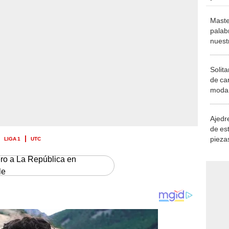
Maste
palab
nuest
Solita
de ca
moda.
demue
Ajedre
de es
LIGA 1
UTC
piezas
consi
ero a La República en
le