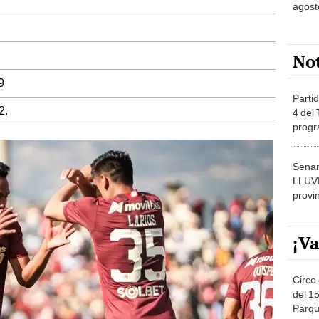
agost
No
9
Partid
2.
4 del
progr
dónde
Senam
LLUV
provi
¡Va
Circo 
del 15
Parqu