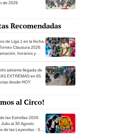
o de 2026
tas Recomendadas
os de Liga 1 en la fecha
 Torneo Clausura 2026:
amación, horarios y
 ver
hi advierte llegada de
IAS EXTREMAS en 65
ncias desde HOY
mos al Circo!
de las Estrellas 2026:
 Julio al 30 Agosto.
e de las Leyendas - San