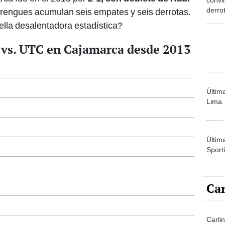
derrot
erengues acumulan seis empates y seis derrotas.
Goiá
ella desalentadora estadística?
o vs. UTC en Cajamarca desde 2013
Últim
Lima
Últim
Sporti
Car
Carlin