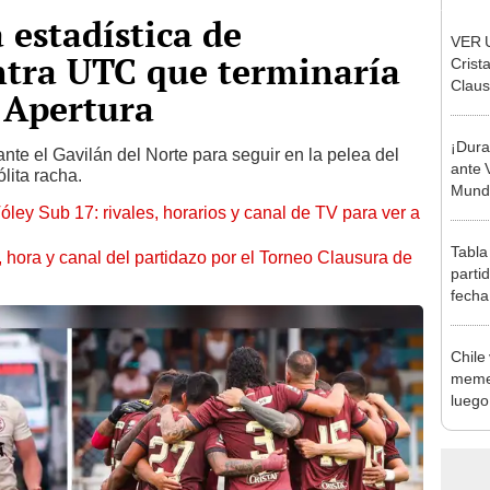
 estadística de
VER U
ntra UTC que terminaría
Crist
Claus
 Apertura
vía L
¡Dura
ante el Gavilán del Norte para seguir en la pelea del
ante 
lita racha.
Mundi
óley Sub 17: rivales, horarios y canal de TV para ver a
Tabla
ía, hora y canal del partidazo por el Torneo Clausura de
parti
fecha
posic
Chile
memes
luego
la Co