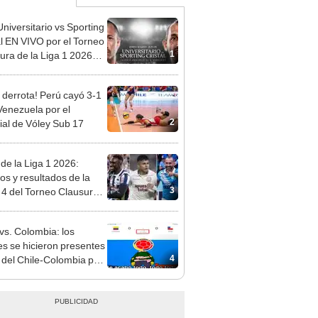
niversitario vs Sporting
al EN VIVO por el Torneo
1
ura de la Liga 1 2026
1 Max
 derrota! Perú cayó 3-1
Venezuela por el
2
al de Vóley Sub 17
 de la Liga 1 2026:
dos y resultados de la
3
 4 del Torneo Clausura y
iones del Acumulado
 vs. Colombia: los
 se hicieron presentes
4
 del Chile-Colombia por
pa América 2019