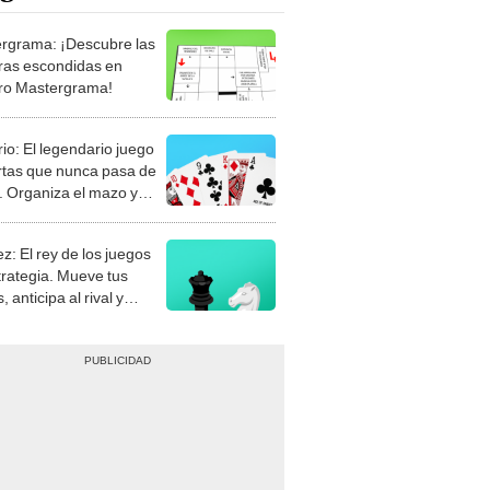
rgrama: ¡Descubre las
ras escondidas en
ro Mastergrama!
rio: El legendario juego
rtas que nunca pasa de
 Organiza el mazo y
stra tu habilidad.
z: El rey de los juegos
trategia. Mueve tus
, anticipa al rival y
gue el jaque mate.