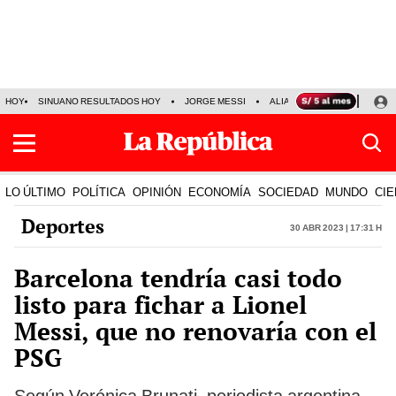
HOY
SINUANO RESULTADOS HOY
JORGE MESSI
ALIANZA LIMA VS SPORT BO
LO ÚLTIMO
POLÍTICA
OPINIÓN
ECONOMÍA
SOCIEDAD
MUNDO
CIE
Deportes
30 Abr 2023 | 17:31 h
Barcelona tendría casi todo
listo para fichar a Lionel
Messi, que no renovaría con el
PSG