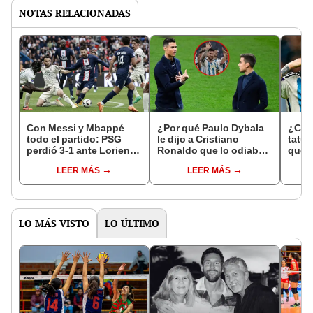
NOTAS RELACIONADAS
Con Messi y Mbappé
¿Por qué Paulo Dybala
¿Cuál
todo el partido: PSG
le dijo a Cristiano
tatua
perdió 3-1 ante Lorient
Ronaldo que lo odiaba y
qué s
en casa por la Ligue 1
qué tiene que ver
LEER MÁS
LEER MÁS
Messi?
LO MÁS VISTO
LO ÚLTIMO