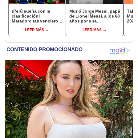
¡Perú sueña con la
Murió Jorge Messi, papá
Tabla
clasificación!
de Lionel Messi, a los 68
Mundi
Matadorcitas vencieron
años por una
2026:
3-2 a México por el
complicada enfermedad
parti
LEER MÁS
LEER MÁS
Mundial de Vóley Sub 17
de g