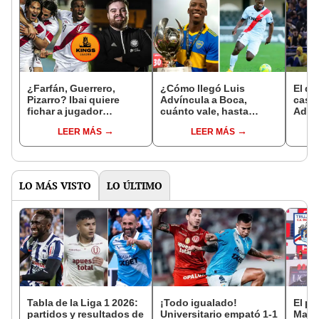
¿Farfán, Guerrero,
¿Cómo llegó Luis
El de
Pizarro? Ibai quiere
Advíncula a Boca,
casua
fichar a jugador
cuánto vale, hasta
Advín
peruano a la King's
cuándo tiene contrato y
golaz
LEER MÁS
LEER MÁS
League
cuántos goles suma?
LO MÁS VISTO
LO ÚLTIMO
Tabla de la Liga 1 2026:
¡Todo igualado!
El pi
partidos y resultados de
Universitario empató 1-1
Mannu