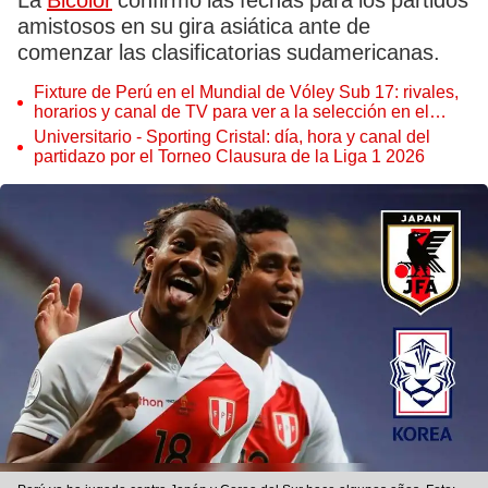
La
Bicolor
confirmó las fechas para los partidos
amistosos en su gira asiática ante de
comenzar las clasificatorias sudamericanas.
Fixture de Perú en el Mundial de Vóley Sub 17: rivales,
horarios y canal de TV para ver a la selección en el
torneo
Universitario - Sporting Cristal: día, hora y canal del
partidazo por el Torneo Clausura de la Liga 1 2026