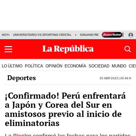
HOY
UNIVERSITARIO VS SPORTING CRISTAL
SINUANO RESULTADOS HOY
CA
LO ÚLTIMO
POLÍTICA
OPINIÓN
ECONOMÍA
SOCIEDAD
MUNDO
CIE
Deportes
20 Abr 2023 | 20:46 h
¡Confirmado! Perú enfrentará
a Japón y Corea del Sur en
amistosos previo al inicio de
eliminatorias