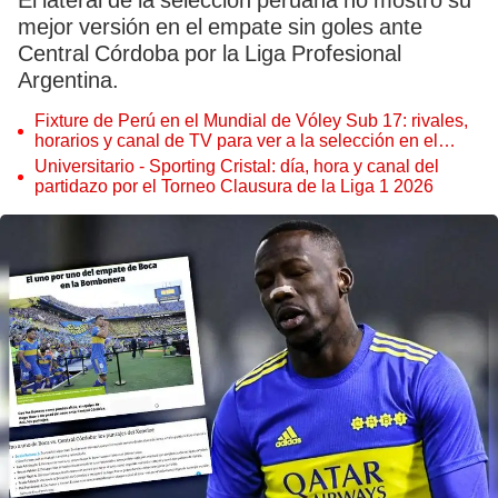
El lateral de la selección peruana no mostró su
mejor versión en el empate sin goles ante
Central Córdoba por la Liga Profesional
Argentina.
Fixture de Perú en el Mundial de Vóley Sub 17: rivales,
horarios y canal de TV para ver a la selección en el
torneo
Universitario - Sporting Cristal: día, hora y canal del
partidazo por el Torneo Clausura de la Liga 1 2026