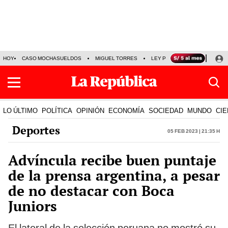
HOY
CASO MOCHASUELDOS
MIGUEL TORRES
LEY PULPÍN
PRECIO DEL
LO ÚLTIMO
POLÍTICA
OPINIÓN
ECONOMÍA
SOCIEDAD
MUNDO
CIE
Deportes
05 Feb 2023 | 21:35 h
Advíncula recibe buen puntaje
de la prensa argentina, a pesar
de no destacar con Boca
Juniors