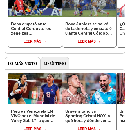
Boca empató ante
Boca Juniors se salvó
¿Qué 
Central Córdova: los
de la derrota y empató 0-
Carra
xeneizes
0 ante Central Córdoba
Unive
decepcionaron y se
por la Liga Profesional
el go
LEER MÁS
LEER MÁS
salvaron gracias a
Cerr
Romero
LO MÁS VISTO
LO ÚLTIMO
Perú vs Venezuela EN
Universitario vs
Simon
VIVO por el Mundial de
Sporting Cristal HOY: a
Perú
Vóley Sub 17: a qué
qué hora y dónde ver el
mara
hora y dónde ver el
partido por el Torneo
"Est
LEER MÁS
LEER MÁS
partido de la fecha 2
Clausura de la Liga 1
lo he