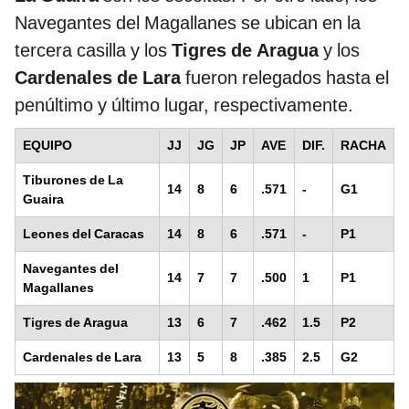
Navegantes del Magallanes se ubican en la
tercera casilla y los
Tigres de Aragua
y los
Cardenales de Lara
fueron relegados hasta el
penúltimo y último lugar, respectivamente.
EQUIPO
JJ
JG
JP
AVE
DIF.
RACHA
Tiburones de La
14
8
6
.571
-
G1
Guaira
Leones del Caracas
14
8
6
.571
-
P1
Navegantes del
14
7
7
.500
1
P1
Magallanes
Tigres de Aragua
13
6
7
.462
1.5
P2
Cardenales de Lara
13
5
8
.385
2.5
G2