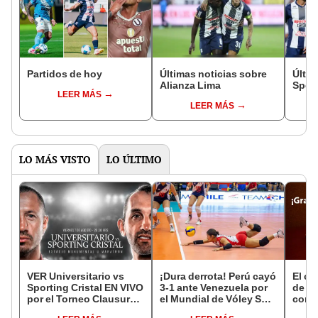
Partidos de hoy
Últimas noticias sobre
Últim
Alianza Lima
Sport
LEER MÁS
LEER MÁS
LO MÁS VISTO
LO ÚLTIMO
VER Universitario vs
¡Dura derrota! Perú cayó
El c
Sporting Cristal EN VIVO
3-1 ante Venezuela por
de Ju
por el Torneo Clausura
el Mundial de Vóley Sub
coro
de la Liga 1 2026 vía L1
17
mundi