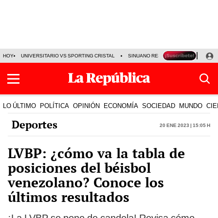
HOY
UNIVERSITARIO VS SPORTING CRISTAL
SINUANO RESULTADOS HOY
CA
LO ÚLTIMO
POLÍTICA
OPINIÓN
ECONOMÍA
SOCIEDAD
MUNDO
CIE
Deportes
20 Ene 2023 | 15:05 h
LVBP: ¿cómo va la tabla de
posiciones del béisbol
venezolano? Conoce los
últimos resultados