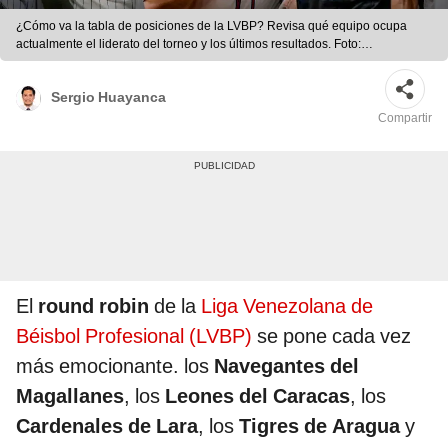
¿Cómo va la tabla de posiciones de la LVBP? Revisa qué equipo ocupa
actualmente el liderato del torneo y los últimos resultados. Foto:
composición de Jazmin Ceras/LR/Navegantes del Magallanes/Leones del
Caracas/Tiburones de La Guaira/Tigres de Aragua/Cardenales de
Sergio Huayanca
Lara/LVBP/Freepik
Compartir
El
round robin
de la
Liga Venezolana de
Béisbol Profesional (LVBP)
se pone cada vez
más emocionante. los
Navegantes del
Magallanes
, los
Leones del Caracas
, los
Cardenales de Lara
, los
Tigres de Aragua
y