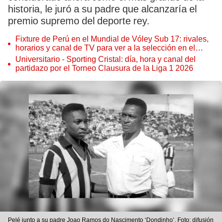
historia, le juró a su padre que alcanzaría el
premio supremo del deporte rey.
Fixture de Perú en el Mundial de Vóley Sub 17: rivales,
horarios y canal de TV para ver a la selección en el
torneo
Universitario - Sporting Cristal: día, hora y canal del
partidazo por el Torneo Clausura de la Liga 1 2026
Pelé junto a su padre Joao Ramos do Nascimento ‘Dondinho’. Foto: difusión