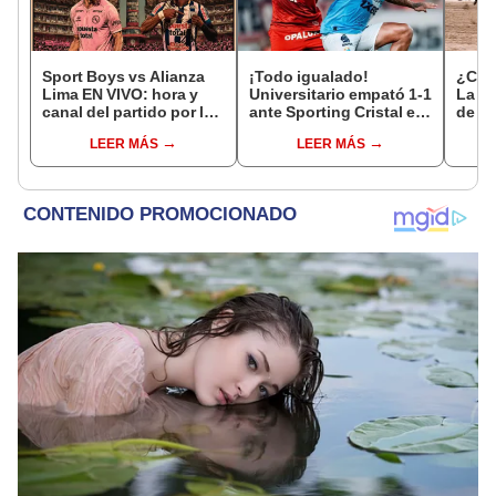
Sport Boys vs Alianza
¡Todo igualado!
¿Cuá
Lima EN VIVO: hora y
Universitario empató 1-1
La R
canal del partido por la
ante Sporting Cristal en
de m
fecha 4 del Torneo
el estadio Monumental
ofici
LEER MÁS
LEER MÁS
Clausura de la Liga 1
por el Torneo Clausura
del I
2026
de la Liga 1 2026