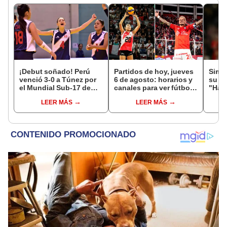
¡Debut soñado! Perú
Partidos de hoy, jueves
Simon
venció 3-0 a Túnez por
6 de agosto: horarios y
su vi
el Mundial Sub-17 de
canales para ver fútbol
"Hag
Vóley 2026
EN VIVO
junt
LEER MÁS
LEER MÁS
cami
2027