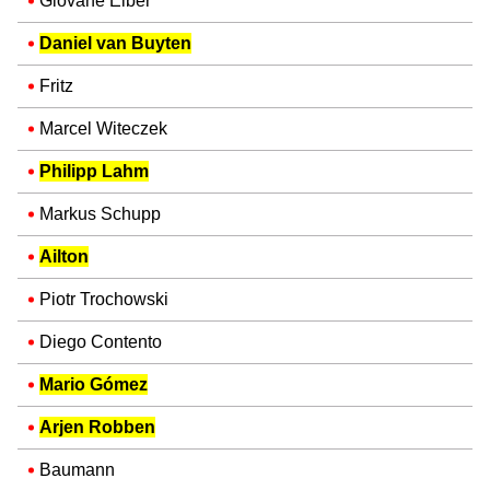
Giovane Élber
Daniel van Buyten
Fritz
Marcel Witeczek
Philipp Lahm
Markus Schupp
Ailton
Piotr Trochowski
Diego Contento
Mario Gómez
Arjen Robben
Baumann