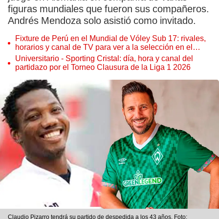
figuras mundiales que fueron sus compañeros.
Andrés Mendoza solo asistió como invitado.
Fixture de Perú en el Mundial de Vóley Sub 17: rivales,
horarios y canal de TV para ver a la selección en el
torneo
Universitario - Sporting Cristal: día, hora y canal del
partidazo por el Torneo Clausura de la Liga 1 2026
Claudio Pizarro tendrá su partido de despedida a los 43 años. Foto: