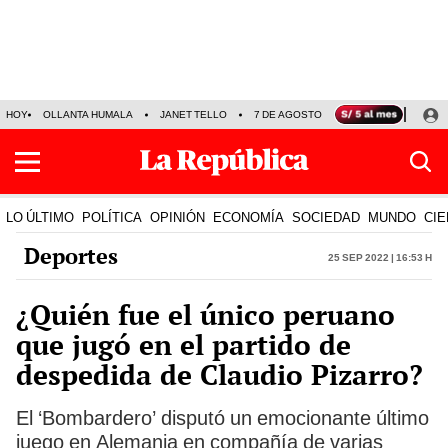
HOY
OLLANTA HUMALA
JANET TELLO
7 DE AGOSTO
TINKA RESULTADOS
LO ÚLTIMO
POLÍTICA
OPINIÓN
ECONOMÍA
SOCIEDAD
MUNDO
CIE
Deportes
25 Sep 2022 | 16:53 h
¿Quién fue el único peruano
que jugó en el partido de
despedida de Claudio Pizarro?
El ‘Bombardero’ disputó un emocionante último
juego en Alemania en compañía de varias