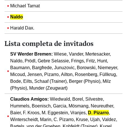
Michael Tarnat
Naldo
Harald Dax.
Lista completa de invitados
SV Werder Bremen:
Wiese, Vander, Mertesacker,
Naldo, Prödl, Gebre Selassie, Frings, Fritz, Hunt,
Baumann, Bargfrede, Junuzovic, Borowski, Niemeyer,
Micoud, Jensen, Pizarro, Ailton, Rosenberg, Füllkrug,
Bode, Eilts, Schaaf (Trainer), Berger (Physio), Milz
(Physio), Munder (Zeugwart)
Claudios Amigos:
Wiedwald, Borel, Silvestre,
Hummels, Boenisch, Garcia, Mösmang, Neureuther,
Baier, F. Kroos, M. Eggestein, Vranjes,
D. Pizarro
,
Winterscheidt, Marin, C. Pizarro, Kruse, Ujah, Valdez,
Bartels, von der Groeben, Kohfeldt (Trainer), Kugel