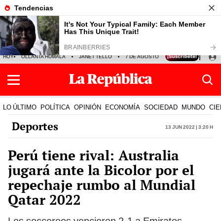
HOY
OLLANTA HUMALA
JANET TELLO
7 DE AGOSTO
TINKA RESULTADOS
LO ÚLTIMO
POLÍTICA
OPINIÓN
ECONOMÍA
SOCIEDAD
MUNDO
CIE
Deportes
13 Jun 2022 | 3:20 h
Perú tiene rival: Australia
jugará ante la Bicolor por el
repechaje rumbo al Mundial
Qatar 2022