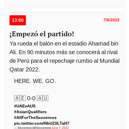
13:00
7/6/2022
¡Empezó el partido!
Ya rueda el balón en el estadio Ahamad bin
Ali. En 90 minutos más se conocerá al rival
de Perú para el repechaje rumbo al Mundial
Qatar 2022.
HERE. WE. GO.
🇦🇪 0-0 🇦🇺
#UAEvAUS
#AsianQualifiers
#AllForTheSocceroos
pic.twitter.com/NbUZ0LTaH7
— Socceroos (@Socceroos)
June 7, 2022