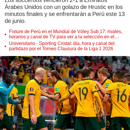
Los socceroos vencieron 2-1 a Emiratos
Árabes Unidos con un golazo de Hrustic en los
minutos finales y se enfrentarán a Perú este 13
de junio.
Fixture de Perú en el Mundial de Vóley Sub 17: rivales,
horarios y canal de TV para ver a la selección en el
torneo
Universitario - Sporting Cristal: día, hora y canal del
partidazo por el Torneo Clausura de la Liga 1 2026