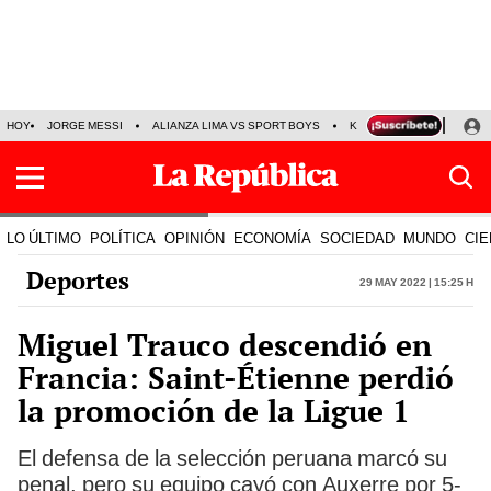
HOY
JORGE MESSI
ALIANZA LIMA VS SPORT BOYS
KENJI FUJIMORI
PRE
LO ÚLTIMO
POLÍTICA
OPINIÓN
ECONOMÍA
SOCIEDAD
MUNDO
CIE
Deportes
29 May 2022 | 15:25 h
Miguel Trauco descendió en
Francia: Saint-Étienne perdió
la promoción de la Ligue 1
El defensa de la selección peruana marcó su
penal, pero su equipo cayó con Auxerre por 5-