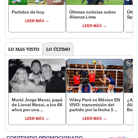
Partidos de hoy
Últimas noticias sobre
Últim
Alianza Lima
Sport
LEER MÁS
LEER MÁS
LO MÁS VISTO
LO ÚLTIMO
Murió Jorge Messi, papá
Vóley Perú vs México EN
¿A q
de Lionel Messi, a los 68
VIVO: transmisión del
Alian
años por una
partido por la fecha 3
Boys 
complicada enfermedad
del Mundial sub 17 2026
fecha
LEER MÁS
LEER MÁS
Claus
2026