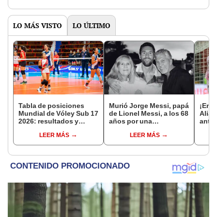
LO MÁS VISTO
LO ÚLTIMO
Tabla de posiciones
Murió Jorge Messi, papá
¡Empa
Mundial de Vóley Sub 17
de Lionel Messi, a los 68
Alian
2026: resultados y
años por una
ante 
partidos de Perú en fase
complicada enfermedad
manti
LEER MÁS
LEER MÁS
de grupos
lugar
Clau