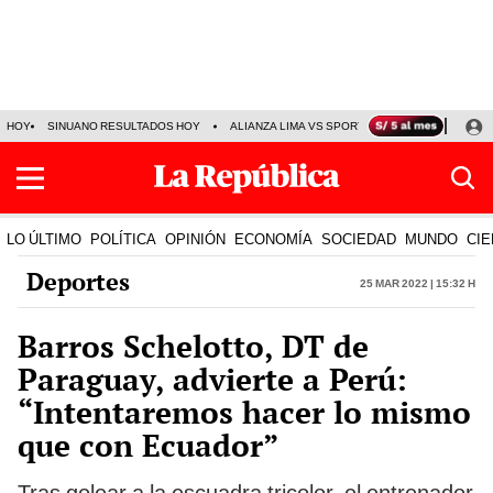
HOY
SINUANO RESULTADOS HOY
ALIANZA LIMA VS SPORT BOYS
JORGE MES
LO ÚLTIMO
POLÍTICA
OPINIÓN
ECONOMÍA
SOCIEDAD
MUNDO
CIE
Deportes
25 Mar 2022 | 15:32 h
Barros Schelotto, DT de
Paraguay, advierte a Perú:
“Intentaremos hacer lo mismo
que con Ecuador”