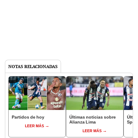
NOTAS RELACIONADAS
Partidos de hoy
Últimas noticias sobre
Últim
Alianza Lima
Sport
LEER MÁS
LEER MÁS