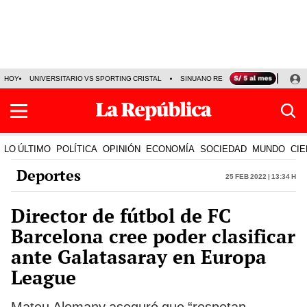
HOY
UNIVERSITARIO VS SPORTING CRISTAL
SINUANO RESULTADOS HOY
CA
LO ÚLTIMO
POLÍTICA
OPINIÓN
ECONOMÍA
SOCIEDAD
MUNDO
CIE
Deportes
25 Feb 2022 | 13:34 h
Director de fútbol de FC
Barcelona cree poder clasificar
ante Galatasaray en Europa
League