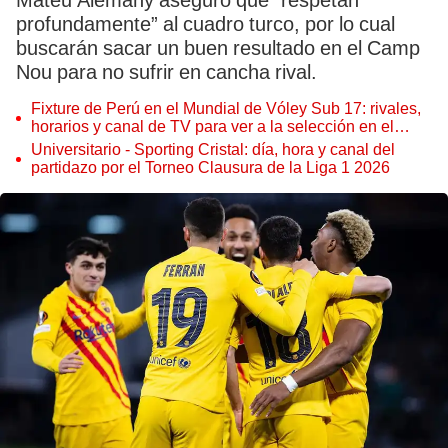
Mateu Alemany aseguró que “respetan
profundamente” al cuadro turco, por lo cual
buscarán sacar un buen resultado en el Camp
Nou para no sufrir en cancha rival.
Fixture de Perú en el Mundial de Vóley Sub 17: rivales,
horarios y canal de TV para ver a la selección en el
torneo
Universitario - Sporting Cristal: día, hora y canal del
partidazo por el Torneo Clausura de la Liga 1 2026