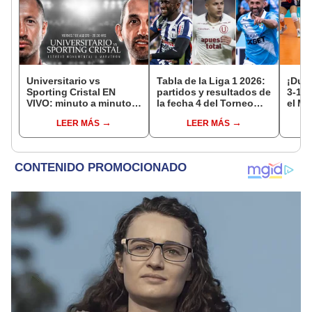
Universitario vs
Tabla de la Liga 1 2026:
¡Dura
Sporting Cristal EN
partidos y resultados de
3-1 a
VIVO: minuto a minuto
la fecha 4 del Torneo
el Mu
del partido por el Torneo
Clausura y posiciones
17
LEER MÁS
LEER MÁS
Clausura de la Liga 1
del Acumulado
2026