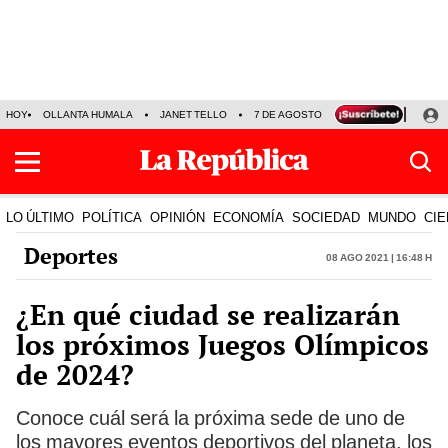
HOY
OLLANTA HUMALA
JANET TELLO
7 DE AGOSTO
TINKA RESULTADOS
LO ÚLTIMO
POLÍTICA
OPINIÓN
ECONOMÍA
SOCIEDAD
MUNDO
CIE
Deportes
08 Ago 2021 | 16:48 h
¿En qué ciudad se realizarán
los próximos Juegos Olímpicos
de 2024?
Conoce cuál será la próxima sede de uno de
los mayores eventos deportivos del planeta, los