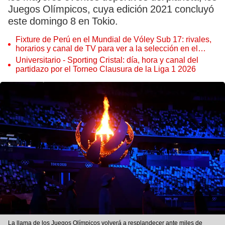
Juegos Olímpicos, cuya edición 2021 concluyó
este domingo 8 en Tokio.
Fixture de Perú en el Mundial de Vóley Sub 17: rivales,
horarios y canal de TV para ver a la selección en el
torneo
Universitario - Sporting Cristal: día, hora y canal del
partidazo por el Torneo Clausura de la Liga 1 2026
La llama de los Juegos Olímpicos volverá a resplandecer ante miles de