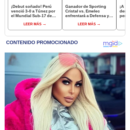
¡Debut soñado! Perú
Ganador de Sporting
¡A la
venció 3-0 a Túnez por
Cristal vs. Emelec
derro
el Mundial Sub-17 de
enfrentará a Defensa y
penal
Vóley 2026
Justicia en la
títul
LEER MÁS
LEER MÁS
Sudamericana
17 [