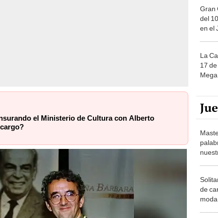
Gran 
del 10
en el
La Ca
17 de 
Mega 
Ju
nsurando el Ministerio de Cultura con Alberto
 cargo?
Maste
palab
nuest
Solita
de ca
moda.
demue