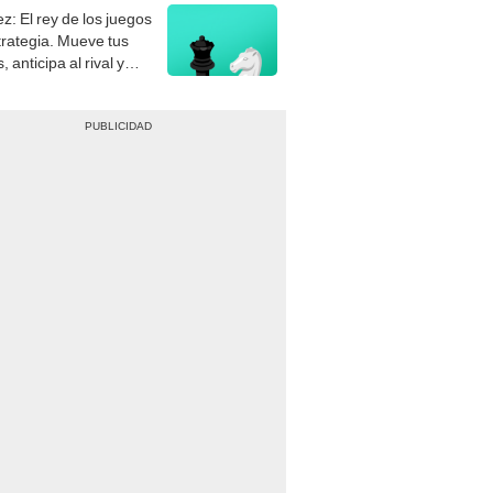
z: El rey de los juegos
trategia. Mueve tus
, anticipa al rival y
gue el jaque mate.