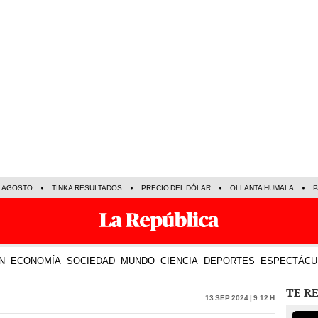
E AGOSTO
TINKA RESULTADOS
PRECIO DEL DÓLAR
OLLANTA HUMALA
P
N
ECONOMÍA
SOCIEDAD
MUNDO
CIENCIA
DEPORTES
ESPECTÁCU
TE R
13 Sep 2024 | 9:12 h