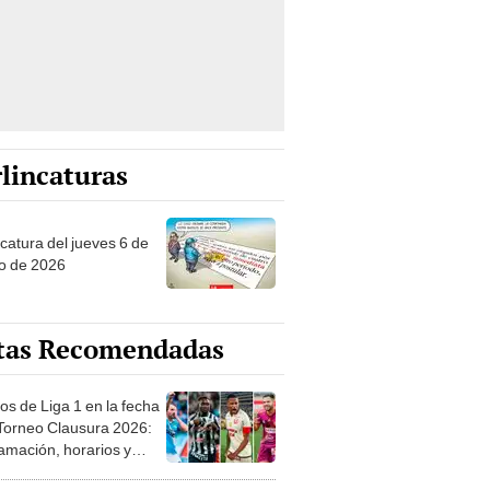
lincaturas
ncatura del jueves 6 de
o de 2026
tas Recomendadas
os de Liga 1 en la fecha
 Torneo Clausura 2026:
amación, horarios y
 ver