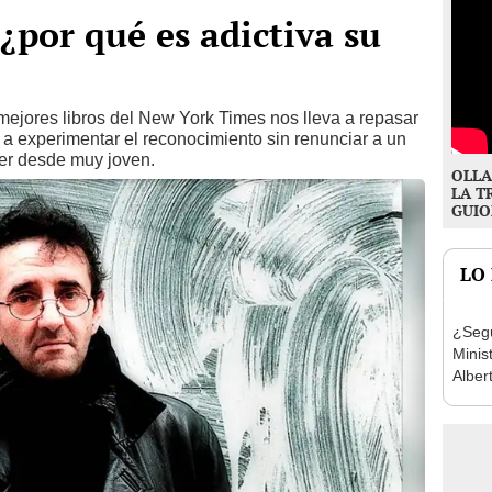
¿por qué es adictiva su
mejores libros del New York Times nos lleva a repasar
gó a experimentar el reconocimiento sin renunciar a un
r desde muy joven.
OLLA
LA T
GUIO
LO
¿Segu
Minis
Alber