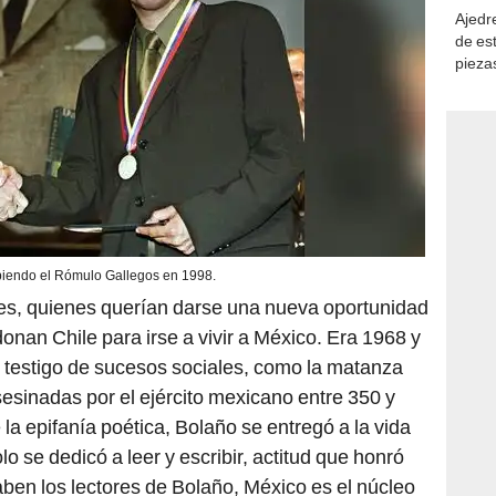
Ajedre
de es
piezas
consi
biendo el Rómulo Gallegos en 1998.
res, quienes querían darse una nueva oportunidad
onan Chile para irse a vivir a México. Era 1968 y
r testigo de sucesos sociales, como la matanza
sesinadas por el ejército mexicano entre 350 y
a epifanía poética, Bolaño se entregó a la vida
olo se dedicó a leer y escribir, actitud que honró
aben los lectores de Bolaño, México es el núcleo