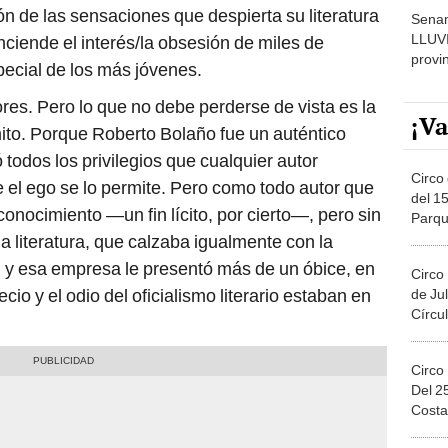
 de las sensaciones que despierta su literatura
Senam
LLUV
enciende el interés/la obsesión de miles de
provi
pecial de los más jóvenes.
res. Pero lo que no debe perderse de vista es la
¡Va
 mito. Porque Roberto Bolaño fue un auténtico
 todos los privilegios que cualquier autor
Circo 
el ego se lo permite. Pero como todo autor que
del 15
conocimiento —un fin lícito, por cierto—, pero sin
Parqu
Migue
 la literatura, que calzaba igualmente con la
 y esa empresa le presentó más de un óbice, en
Circo
cio y el odio del oficialismo literario estaban en
de Jul
Círcul
Circo
Del 2
Costa