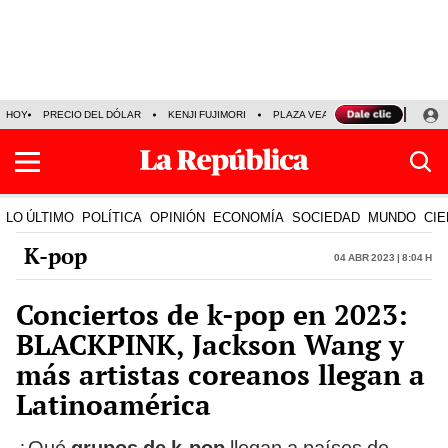
HOY
PRECIO DEL DÓLAR
KENJI FUJIMORI
PLAZA VEA
FERIADOS
KE
LO ÚLTIMO
POLÍTICA
OPINIÓN
ECONOMÍA
SOCIEDAD
MUNDO
CIE
K-pop
04 Abr 2023 | 8:04 h
Conciertos de k-pop en 2023:
BLACKPINK, Jackson Wang y
más artistas coreanos llegan a
Latinoamérica