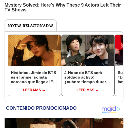
NOTAS RELACIONADAS
Histórico: Jimin de BTS
J-Hope de BTS será
Suga
es el primer solista
soldado activo:
"D-D
coreano que llega al #1
¿cuánto tiempo durará
lanz
de Billboard Hot 100
su servicio militar en el
del r
LEER MÁS
LEER MÁS
Ejército?