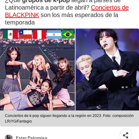
¿Qué
grupos de k-pop
llegan a países de
Latinoamérica a partir de abril?
Conciertos de
BLACKPINK
son los más esperados de la
temporada
Conciertos de k-pop siguen llegando a la región en 2023. Foto: composición
LR/YG/Fantagio
Ester Palomino