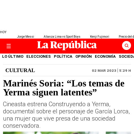
HOY
Jorge Messi
Alianza Lima vs Sport Boys
Kenji Fujimori
Precio del 
LO ÚLTIMO
ELECCIONES
POLÍTICA
OPINIÓN
ECONOMÍA
SOCIED
CULTURAL
02 MAR 2023 | 5:29 H
Marinés Soria: “Los temas de
Yerma siguen latentes”
Cineasta estrena Construyendo a Yerma,
documental sobre el personaje de García Lorca,
una mujer que vive presa de una sociedad
conservadora.