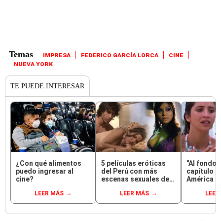
IMPRESA
FEDERICO GARCÍA LORCA
CINE
NUEVA YORK
TE PUEDE INTERESAR
¿Con qué alimentos
5 películas eróticas
"Al fondo h
puedo ingresar al
del Perú con más
capítulo 1
cine?
escenas sexuales de
América T
nuestro cine: ¿qué
ver GRATIS
LEER MÁS
LEER MÁS
LEER
actrices aparecen?
[GUÍA CO