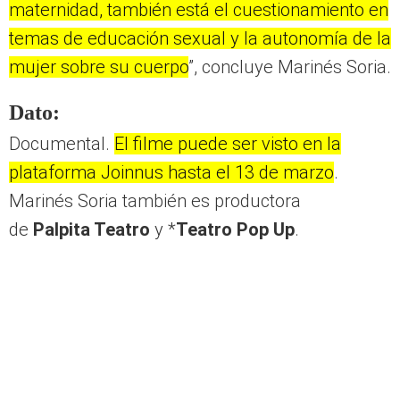
maternidad, también está el cuestionamiento en
temas de educación sexual y la autonomía de la
mujer sobre su cuerpo
”, concluye Marinés Soria.
Dato:
Documental.
El filme puede ser visto en la
plataforma Joinnus hasta el 13 de marzo
.
Marinés Soria también es productora
de
Palpita Teatro
y *
Teatro Pop Up
.