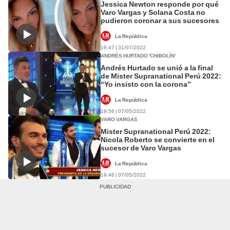
Jessica Newton responde por qué
Varo Vargas y Solana Costa no
pudieron coronar a sus sucesores
La República
16:47 | 31/07/2022
ANDRÉS HURTADO 'CHIBOLÍN'
Andrés Hurtado se unió a la final
de Mister Supranational Perú 2022:
“Yo insisto con la corona”
La República
19:56 | 07/05/2022
VARO VARGAS
Mister Supranational Perú 2022:
Nicola Roberto se convierte en el
sucesor de Varo Vargas
La República
19:46 | 07/05/2022