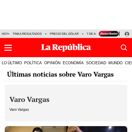
HOY
TINKA RESULTADOS
PRECIO DEL DÓLAR
7 DE AGOSTO
OLLANTA H
LO ÚLTIMO
POLÍTICA
OPINIÓN
ECONOMÍA
SOCIEDAD
MUNDO
CIE
Últimas noticias sobre Varo Vargas
Varo Vargas
Varo Vargas