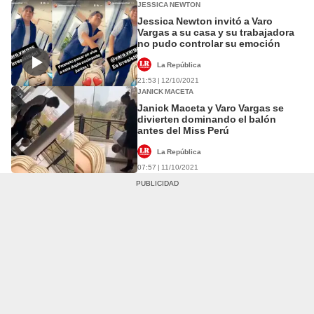
JESSICA NEWTON
Jessica Newton invitó a Varo
Vargas a su casa y su trabajadora
no pudo controlar su emoción
La República
21:53 | 12/10/2021
JANICK MACETA
Janick Maceta y Varo Vargas se
divierten dominando el balón
antes del Miss Perú
La República
07:57 | 11/10/2021