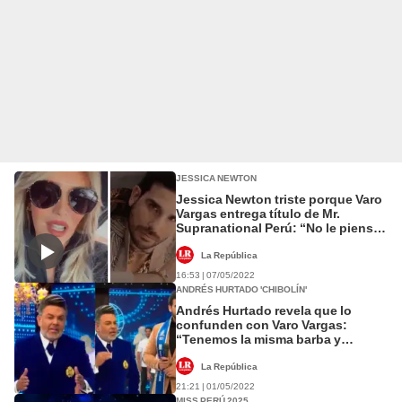
JESSICA NEWTON
Jessica Newton triste porque Varo
Vargas entrega título de Mr.
Supranational Perú: “No le pienso
decir adiós”
La República
16:53 | 07/05/2022
ANDRÉS HURTADO 'CHIBOLÍN'
Andrés Hurtado revela que lo
confunden con Varo Vargas:
“Tenemos la misma barba y
cabello”
La República
21:21 | 01/05/2022
MISS PERÚ 2025