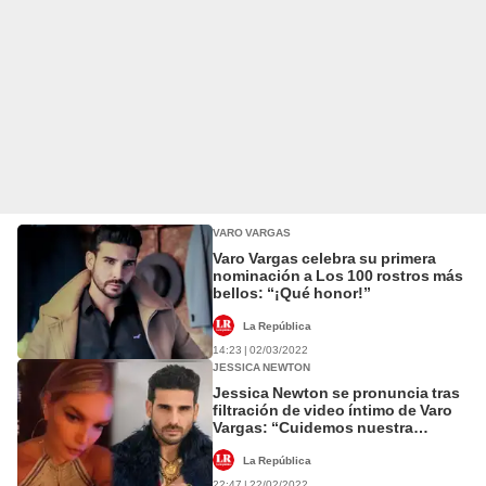
VARO VARGAS
Varo Vargas celebra su primera
nominación a Los 100 rostros más
bellos: “¡Qué honor!”
La República
14:23 | 02/03/2022
JESSICA NEWTON
Jessica Newton se pronuncia tras
filtración de video íntimo de Varo
Vargas: “Cuidemos nuestra
privacidad”
La República
22:47 | 22/02/2022