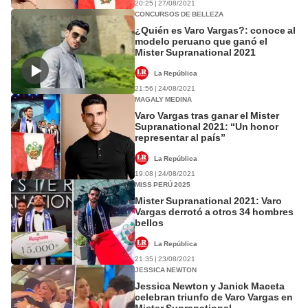
20:25 | 27/08/2021
CONCURSOS DE BELLEZA
¿Quién es Varo Vargas?: conoce al
modelo peruano que ganó el
Mister Supranational 2021
La República
21:56 | 24/08/2021
MAGALY MEDINA
Varo Vargas tras ganar el Mister
Supranational 2021: “Un honor
representar al país”
La República
19:08 | 24/08/2021
MISS PERÚ 2025
Mister Supranational 2021: Varo
Vargas derrotó a otros 34 hombres
bellos
La República
21:35 | 23/08/2021
JESSICA NEWTON
Jessica Newton y Janick Maceta
celebran triunfo de Varo Vargas en
Mister Supranational