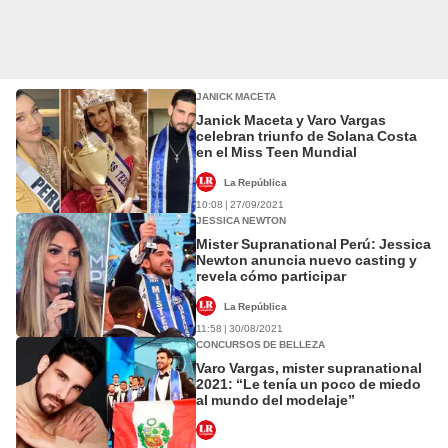
JANICK MACETA
Janick Maceta y Varo Vargas
celebran triunfo de Solana Costa
en el Miss Teen Mundial
La República
10:08 | 27/09/2021
JESSICA NEWTON
Mister Supranational Perú: Jessica
Newton anuncia nuevo casting y
revela cómo participar
La República
11:58 | 30/08/2021
CONCURSOS DE BELLEZA
Varo Vargas, mister supranational
2021: “Le tenía un poco de miedo
al mundo del modelaje”