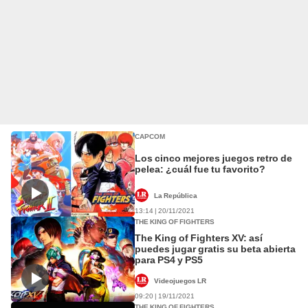
CAPCOM
Los cinco mejores juegos retro de
pelea: ¿cuál fue tu favorito?
La República
13:14 | 20/11/2021
THE KING OF FIGHTERS
The King of Fighters XV: así
puedes jugar gratis su beta abierta
para PS4 y PS5
Videojuegos LR
09:20 | 19/11/2021
THE KING OF FIGHTERS