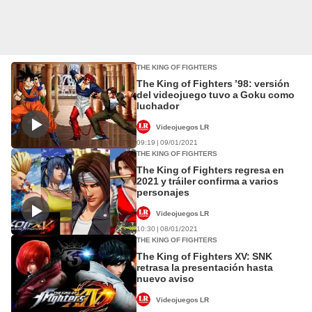
THE KING OF FIGHTERS
The King of Fighters ’98: versión
del videojuego tuvo a Goku como
luchador
Videojuegos LR
09:19 | 09/01/2021
THE KING OF FIGHTERS
The King of Fighters regresa en
2021 y tráiler confirma a varios
personajes
Videojuegos LR
10:30 | 08/01/2021
THE KING OF FIGHTERS
The King of Fighters XV: SNK
retrasa la presentación hasta
nuevo aviso
Videojuegos LR