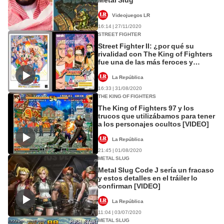
Videojuegos LR
16:14 | 27/11/2020
STREET FIGHTER
Street Fighter II: ¿por qué su
rivalidad con The King of Fighters
fue una de las más feroces y
recordadas?
La República
16:33 | 31/08/2020
THE KING OF FIGHTERS
The King of Fighters 97 y los
trucos que utilizábamos para tener
a los personajes ocultos [VIDEO]
La República
21:45 | 01/08/2020
METAL SLUG
Metal Slug Code J sería un fracaso
y estos detalles en el tráiler lo
confirman [VIDEO]
La República
11:04 | 03/07/2020
METAL SLUG