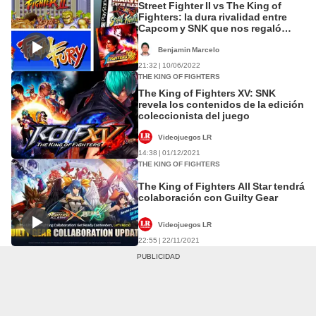
Street Fighter II vs The King of
Fighters: la dura rivalidad entre
Capcom y SNK que nos regaló
joyas
Benjamin Marcelo
21:32 | 10/06/2022
THE KING OF FIGHTERS
The King of Fighters XV: SNK
revela los contenidos de la edición
coleccionista del juego
Videojuegos LR
14:38 | 01/12/2021
THE KING OF FIGHTERS
The King of Fighters All Star tendrá
colaboración con Guilty Gear
Videojuegos LR
22:55 | 22/11/2021