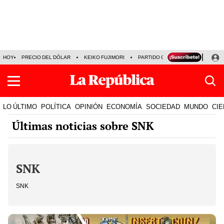
HOY
PRECIO DEL DÓLAR
KEIKO FUJIMORI
PARTIDO OBRAS
ARMONÍA 10
LO ÚLTIMO
POLÍTICA
OPINIÓN
ECONOMÍA
SOCIEDAD
MUNDO
CIE
Últimas noticias sobre SNK
SNK
SNK