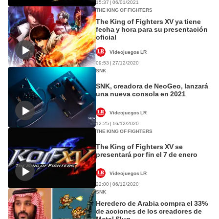
15:37 | 06/01/2021
THE KING OF FIGHTERS
The King of Fighters XV ya tiene
fecha y hora para su presentación
oficial
Videojuegos LR
09:53 | 27/12/2020
SNK
SNK, creadora de NeoGeo, lanzará
una nueva consola en 2021
Videojuegos LR
12:25 | 16/12/2020
THE KING OF FIGHTERS
The King of Fighters XV se
presentará por fin el 7 de enero
Videojuegos LR
22:00 | 06/12/2020
SNK
Heredero de Arabia compra el 33%
de acciones de los creadores de
Metal Slug