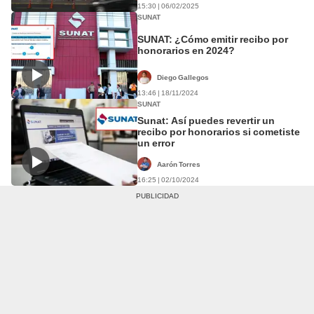
15:30 | 06/02/2025
SUNAT
SUNAT: ¿Cómo emitir recibo por
honorarios en 2024?
Diego Gallegos
13:46 | 18/11/2024
SUNAT
Sunat: Así puedes revertir un
recibo por honorarios si cometiste
un error
Aarón Torres
16:25 | 02/10/2024