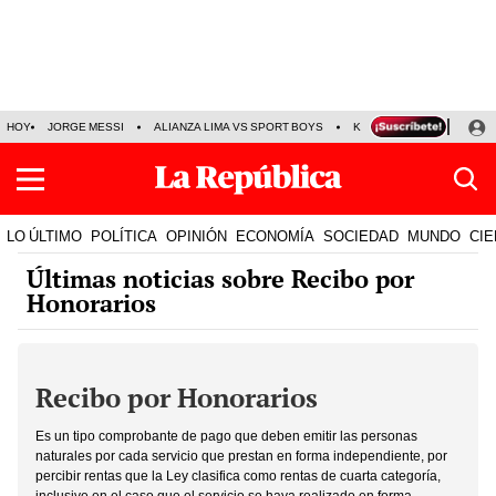
HOY
JORGE MESSI
ALIANZA LIMA VS SPORT BOYS
KENJI FUJIMORI
PRE
LO ÚLTIMO
POLÍTICA
OPINIÓN
ECONOMÍA
SOCIEDAD
MUNDO
CIE
Últimas noticias sobre Recibo por
Honorarios
Recibo por Honorarios
Es un tipo comprobante de pago que deben emitir las personas
naturales por cada servicio que prestan en forma independiente, por
percibir rentas que la Ley clasifica como rentas de cuarta categoría,