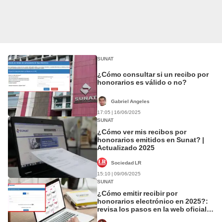
SUNAT
¿Cómo consultar si un recibo por
honorarios es válido o no?
Gabriel Angeles
17:05 | 16/06/2025
SUNAT
¿Cómo ver mis recibos por
honorarios emitidos en Sunat? |
Actualizado 2025
Sociedad LR
15:10 | 09/06/2025
SUNAT
¿Cómo emitir recibir por
honorarios electrónico en 2025?:
revisa los pasos en la web oficial
en Sunat con tu clave SOL