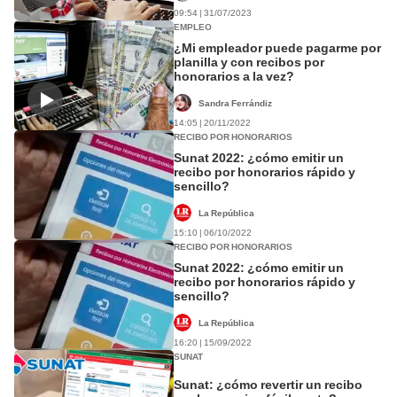
09:54 | 31/07/2023
EMPLEO
¿Mi empleador puede pagarme por
planilla y con recibos por
honorarios a la vez?
Sandra Ferrándiz
14:05 | 20/11/2022
RECIBO POR HONORARIOS
Sunat 2022: ¿cómo emitir un
recibo por honorarios rápido y
sencillo?
La República
15:10 | 06/10/2022
RECIBO POR HONORARIOS
Sunat 2022: ¿cómo emitir un
recibo por honorarios rápido y
sencillo?
La República
16:20 | 15/09/2022
SUNAT
Sunat: ¿cómo revertir un recibo