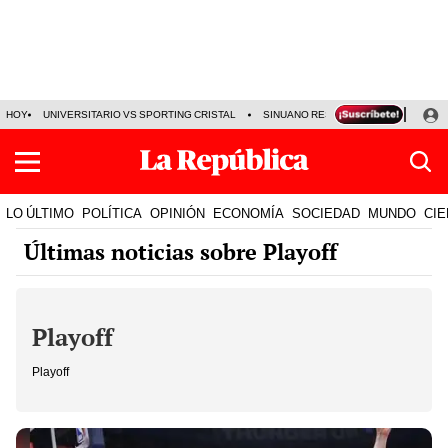
HOY
UNIVERSITARIO VS SPORTING CRISTAL
SINUANO RESULTADOS HOY
CA
LO ÚLTIMO
POLÍTICA
OPINIÓN
ECONOMÍA
SOCIEDAD
MUNDO
CIE
Últimas noticias sobre Playoff
Playoff
Playoff