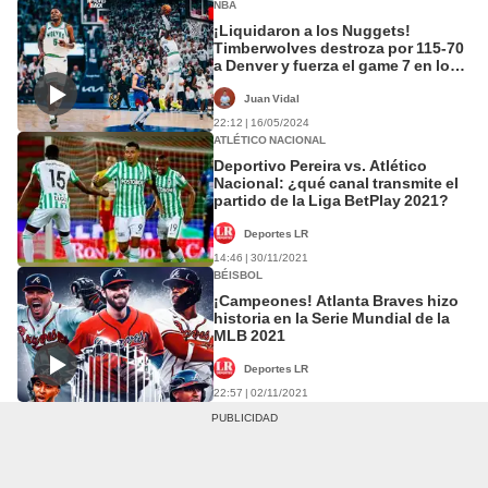
NBA
¡Liquidaron a los Nuggets!
Timberwolves destroza por 115-70
a Denver y fuerza el game 7 en los
Playoffs NBA
Juan Vidal
22:12 | 16/05/2024
ATLÉTICO NACIONAL
Deportivo Pereira vs. Atlético
Nacional: ¿qué canal transmite el
partido de la Liga BetPlay 2021?
Deportes LR
14:46 | 30/11/2021
BÉISBOL
¡Campeones! Atlanta Braves hizo
historia en la Serie Mundial de la
MLB 2021
Deportes LR
22:57 | 02/11/2021