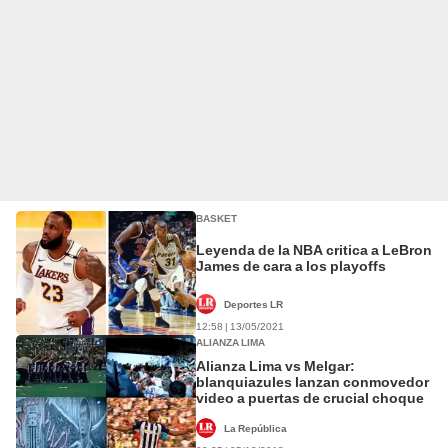
BASKET
Leyenda de la NBA critica a LeBron
James de cara a los playoffs
Deportes LR
12:58 | 13/05/2021
ALIANZA LIMA
Alianza Lima vs Melgar:
blanquiazules lanzan conmovedor
video a puertas de crucial choque
La República