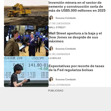
Inversión minera en el sector de
cemento y construcción sería de
más de US$5.000 millones en 2025
Susana Condado
17:50 | 18/10/2024
WALL STREET
Wall Street apertura a la baja y el
Dow Jones se despide de sus
máximos
Susana Condado
11:30 | 03/09/2024
LA BOLSA
Expectativas por recorte de tasas
de la Fed regulariza bolsas
Susana Condado
03:21 | 07/08/2024