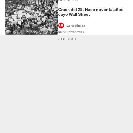
WALL STREET
Crack del 29: Hace noventa años
cayó Wall Street
La República
09:00 | 27/10/2019