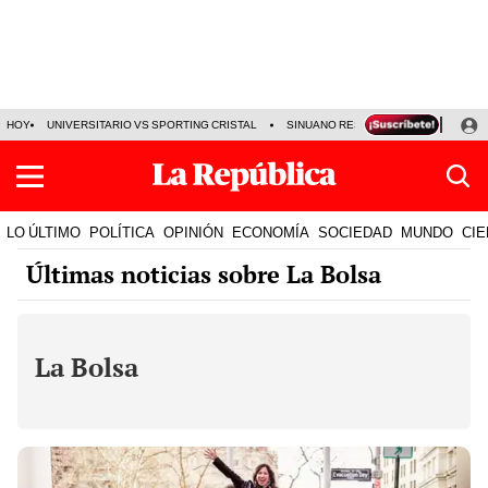
HOY
UNIVERSITARIO VS SPORTING CRISTAL
SINUANO RESULTADOS HOY
CA
LO ÚLTIMO
POLÍTICA
OPINIÓN
ECONOMÍA
SOCIEDAD
MUNDO
CIE
Últimas noticias sobre La Bolsa
La Bolsa