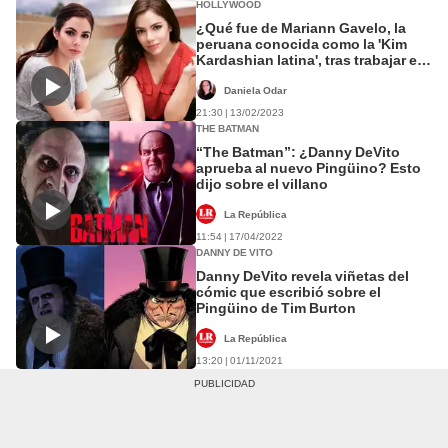
HOLLYWOOD
¿Qué fue de Mariann Gavelo, la
peruana conocida como la 'Kim
Kardashian latina', tras trabajar en
Hollywood?
Daniela Odar
21:30 | 13/02/2023
THE BATMAN
“The Batman”: ¿Danny DeVito
aprueba al nuevo Pingüino? Esto
dijo sobre el villano
La República
11:54 | 17/04/2022
DANNY DE VITO
Danny DeVito revela viñetas del
cómic que escribió sobre el
Pingüino de Tim Burton
La República
13:20 | 01/11/2021