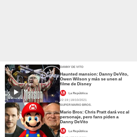
DANNY DE VITO
Haunted mansion: Danny DeVito,
Owen Wilson y más se unen al
filme de Disney
La República
22:19 | 18/10/2021
SUPER MARIO BROS.
Mario Bros: Chris Pratt dará voz al
personaje, pero fans piden a
Danny DeVito
La República