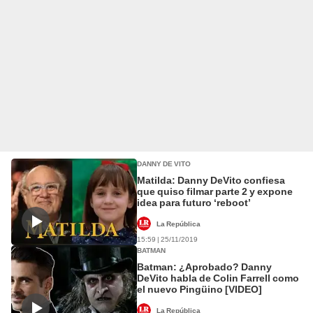
DANNY DE VITO
Matilda: Danny DeVito confiesa
que quiso filmar parte 2 y expone
idea para futuro ‘reboot’
La República
15:59 | 25/11/2019
BATMAN
Batman: ¿Aprobado? Danny
DeVito habla de Colin Farrell como
el nuevo Pingüino [VIDEO]
La República