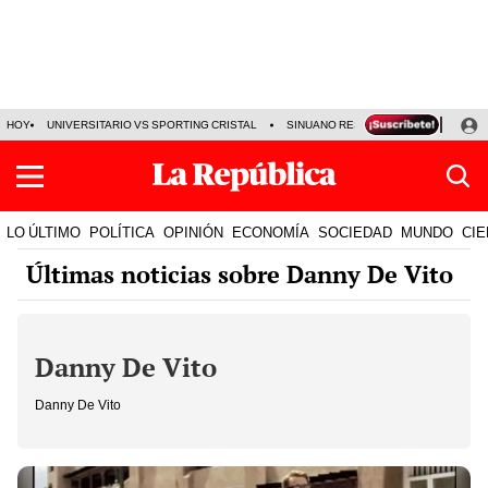
HOY
UNIVERSITARIO VS SPORTING CRISTAL
SINUANO RESULTADOS HOY
CA
LO ÚLTIMO
POLÍTICA
OPINIÓN
ECONOMÍA
SOCIEDAD
MUNDO
CIE
Últimas noticias sobre Danny De Vito
Danny De Vito
Danny De Vito