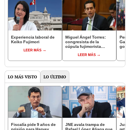
Experiencia laboral de
Miguel Ángel Torres:
Perfi
Keiko Fujimori
congresista de la
Gabin
cúpula fujimorista
gobi
LEER MÁS
controlará el primer año
Fujim
LEER MÁS
del Senado
LO MÁS VISTO
LO ÚLTIMO
Fiscalía pide 9 años de
JNE avala trampa de
Junto
prisión para Harvey
Rafael López Aliaga que
retro