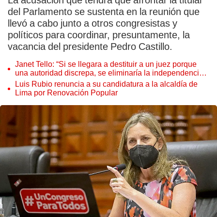
La acusación que tendrá que afrontar la titular
del Parlamento se sustenta en la reunión que
llevó a cabo junto a otros congresistas y
políticos para coordinar, presuntamente, la
vacancia del presidente Pedro Castillo.
Janet Tello: “Si se llegara a destituir a un juez porque
una autoridad discrepa, se eliminaría la independencia
judicial”
Luis Rubio renuncia a su candidatura a la alcaldía de
Lima por Renovación Popular