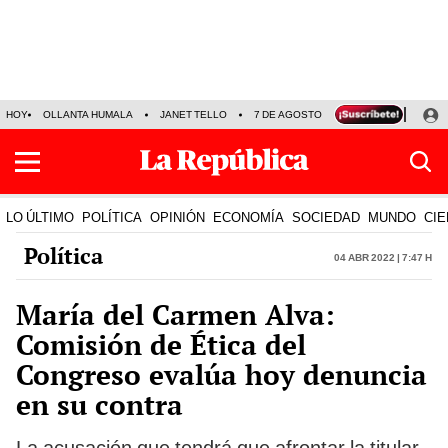
HOY
OLLANTA HUMALA
JANET TELLO
7 DE AGOSTO
TINKA RESULTADOS
LO ÚLTIMO
POLÍTICA
OPINIÓN
ECONOMÍA
SOCIEDAD
MUNDO
CIE
Política
04 Abr 2022 | 7:47 h
María del Carmen Alva:
Comisión de Ética del
Congreso evalúa hoy denuncia
en su contra