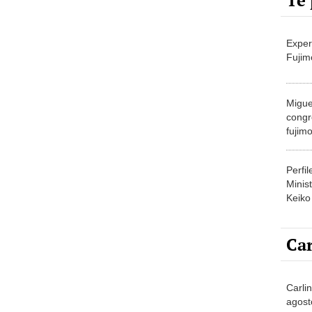
Te 
Exper
Fujim
Migue
congr
fujimo
prime
Perfi
Minist
Keiko
Car
Carli
agost