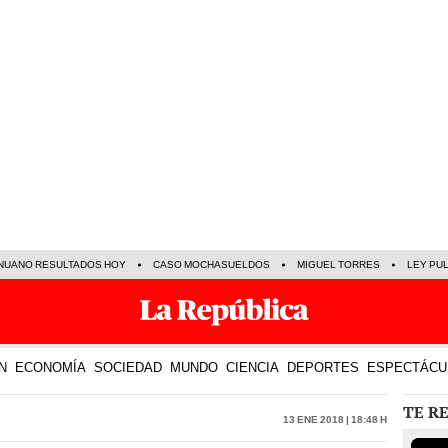
NUANO RESULTADOS HOY
CASO MOCHASUELDOS
MIGUEL TORRES
LEY PU
N
ECONOMÍA
SOCIEDAD
MUNDO
CIENCIA
DEPORTES
ESPECTÁCU
TE R
13 Ene 2018 | 18:48 h