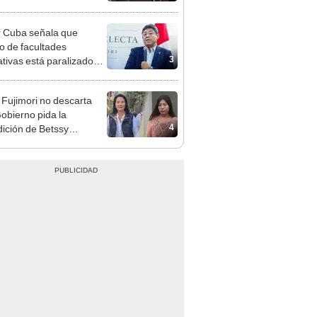
cción encubierta
 Cuba señala que
o de facultades
3
ativas está paralizado
trámite burocrático"
 Fujimori no descarta
obierno pida la
4
dición de Betssy
z: "Está dentro de
ras facultades"