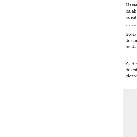
Maste
palab
nuest
Solita
de ca
moda.
demue
Ajedre
de es
piezas
consi