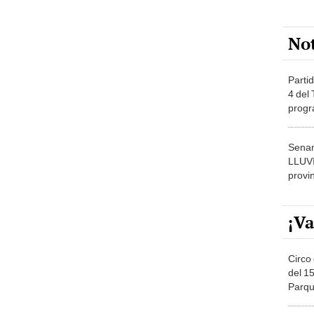
No
Partid
4 del
progr
dónde
Senam
LLUV
provi
¡Va
Circo 
del 15
Parqu
Migue