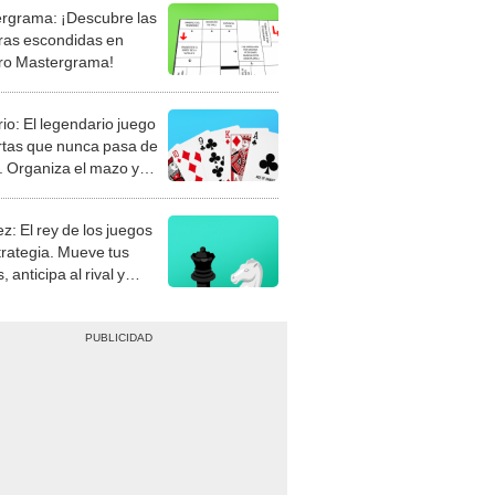
rgrama: ¡Descubre las
ras escondidas en
ro Mastergrama!
rio: El legendario juego
rtas que nunca pasa de
 Organiza el mazo y
stra tu habilidad.
z: El rey de los juegos
trategia. Mueve tus
, anticipa al rival y
gue el jaque mate.