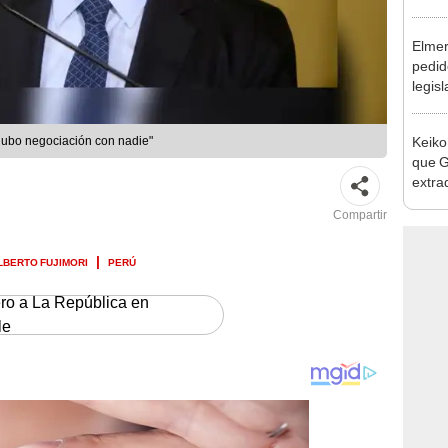
reele
Elmer
pedid
legisl
por "
Keiko
 hubo negociación con nadie"
que G
extra
Cháve
Compartir
nuest
LBERTO FUJIMORI
PERÚ
ero a La República en
le