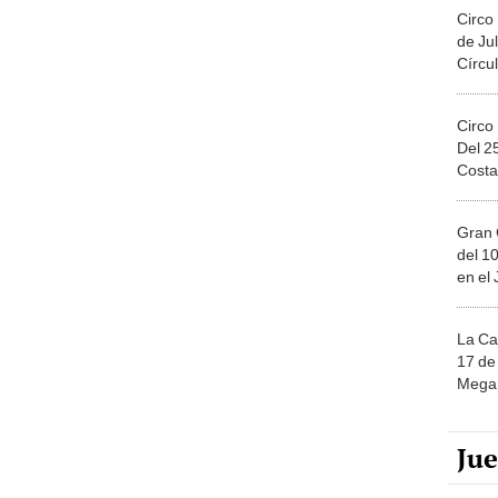
Circo
de Jul
Círcul
Circo
Del 2
Costa
Gran 
del 10
en el
La Ca
17 de 
Mega 
Ju