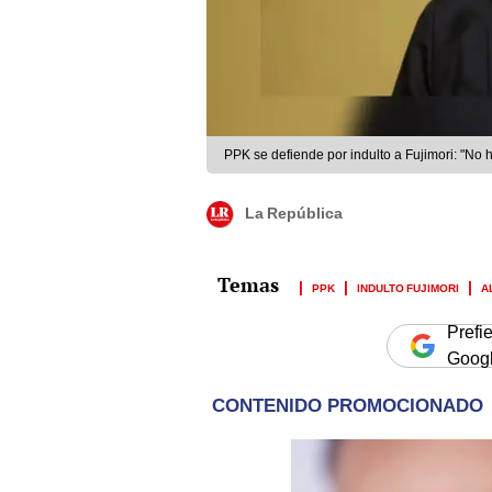
PPK se defiende por indulto a Fujimori: "No
La República
PPK
INDULTO FUJIMORI
A
Prefi
Goog