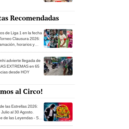
tas Recomendadas
os de Liga 1 en la fecha
 Torneo Clausura 2026:
amación, horarios y
 ver
hi advierte llegada de
IAS EXTREMAS en 65
ncias desde HOY
mos al Circo!
de las Estrellas 2026:
 Julio al 30 Agosto.
e de las Leyendas - San
l