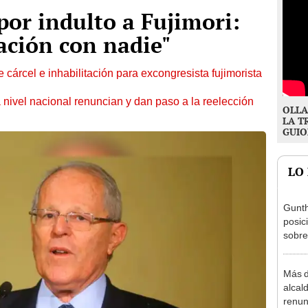
por indulto a Fujimori:
ación con nadie"
 cárcel e inhabilitación para excongresista fujimorista
 nivel nacional renuncian y dan paso a la reelección
OLLA
LA T
GUIO
LO
Gunth
posic
sobre
Aliag
Más d
alcal
renun