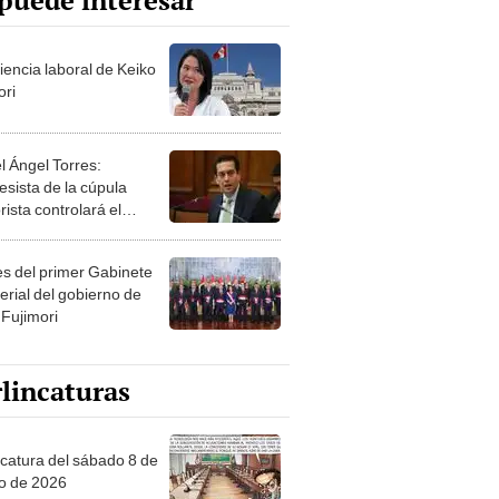
puede interesar
iencia laboral de Keiko
ori
l Ángel Torres:
esista de la cúpula
rista controlará el
r año del Senado
les del primer Gabinete
erial del gobierno de
 Fujimori
lincaturas
ncatura del sábado 8 de
o de 2026