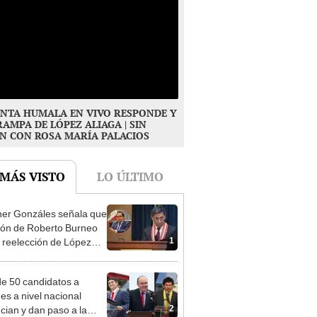
NTA HUMALA EN VIVO RESPONDE Y
RAMPA DE LÓPEZ ALIAGA | SIN
N CON ROSA MARÍA PALACIOS
 MÁS VISTO
LO ÚLTIMO
er Gonzáles señala que
ión de Roberto Burneo
1
 reelección de López
a no representan al JNE
e 50 candidatos a
des a nivel nacional
2
cian y dan paso a la