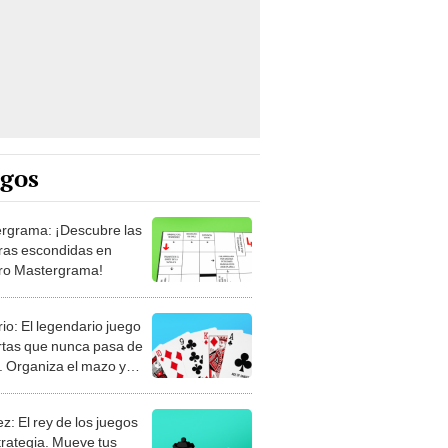
egos
rgrama: ¡Descubre las
ras escondidas en
ro Mastergrama!
rio: El legendario juego
rtas que nunca pasa de
 Organiza el mazo y
stra tu habilidad.
z: El rey de los juegos
trategia. Mueve tus