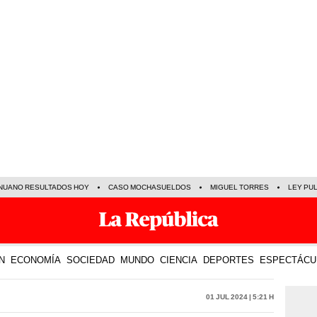
NUANO RESULTADOS HOY
CASO MOCHASUELDOS
MIGUEL TORRES
LEY PU
N
ECONOMÍA
SOCIEDAD
MUNDO
CIENCIA
DEPORTES
ESPECTÁCU
01 Jul 2024 | 5:21 h