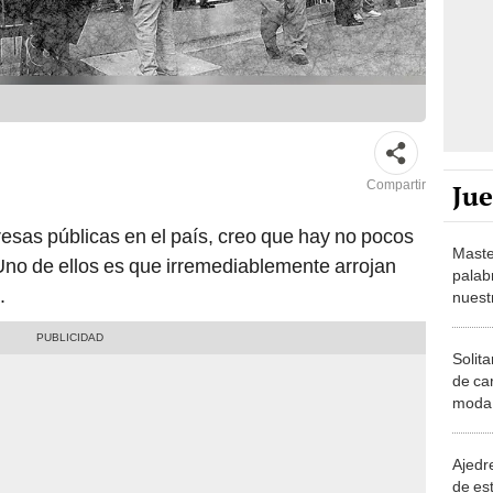
Compartir
Ju
resas públicas en el país, creo que hay no pocos
Maste
Uno de ellos es que irremediablemente arrojan
palab
.
nuest
Solita
de ca
moda.
demue
Ajedre
de es