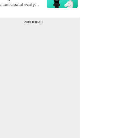
, anticipa al rival y
gue el jaque mate.