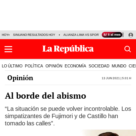
HOY
SINUANO RESULTADOS HOY
ALIANZA LIMA VS SPORT BOYS
JORGE MES
LO ÚLTIMO
POLÍTICA
OPINIÓN
ECONOMÍA
SOCIEDAD
MUNDO
CIE
Opinión
13 Jun 2021 | 5:01 h
Al borde del abismo
“La situación se puede volver incontrolable. Los
simpatizantes de Fujimori y de Castillo han
tomado las calles”.