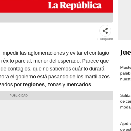
Compartir
Ju
 impedir las aglomeraciones y evitar el contagio
n éxito parcial, menor del esperado. Parece que
Maste
va de contagios, que no sabemos cuánto durará
palab
hora el gobierno está pasando de los martillazos
nuest
lizados por
regiones
, zonas y
mercados
.
Solita
de ca
moda.
demue
Ajedre
de es