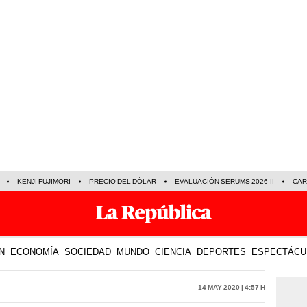
KENJI FUJIMORI
PRECIO DEL DÓLAR
EVALUACIÓN SERUMS 2026-II
CAR
N
ECONOMÍA
SOCIEDAD
MUNDO
CIENCIA
DEPORTES
ESPECTÁCU
14 May 2020 | 4:57 h