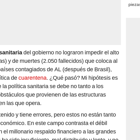
piezas
consi
 sanitaria
del gobierno no lograron impedir el alto
s) y de muertes (2.050 fallecidos) que coloca al
países contagiados de AL (después de Brasil),
ítica de
cuarentena
. ¿Qué pasó? Mi hipótesis es
 la política sanitaria se debe no tanto a los
obstáculos que provienen de las estructuras
en las que opera.
enido y tiene errores, pero estos no están tanto
económico. En este campo contrasta el débil
 el millonario respaldo financiero a las grandes
 ha sido insuficiente, mal distribuido y lento, y no