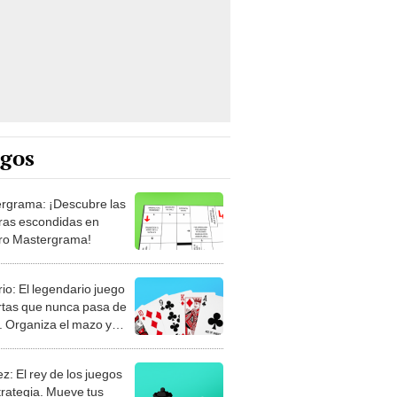
egos
rgrama: ¡Descubre las
ras escondidas en
ro Mastergrama!
rio: El legendario juego
rtas que nunca pasa de
 Organiza el mazo y
stra tu habilidad.
z: El rey de los juegos
trategia. Mueve tus