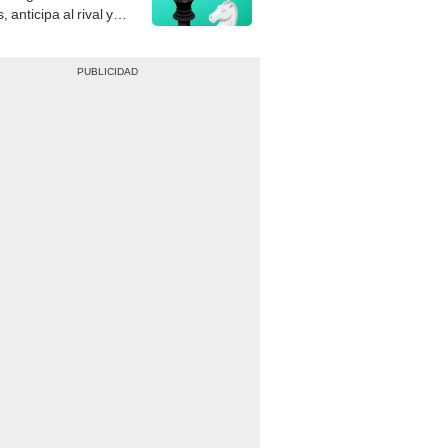
, anticipa al rival y
gue el jaque mate.