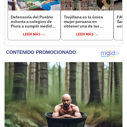
Defensoría del Pueblo
Trujillana es la única
FAW, 
exhorta a colegios de
mujer peruana en
San B
Piura a cumplir medidas
obtener una de las
ocho
para proteger a
becas más competitivas
remo
LEER MÁS
LEER MÁS
estudiantes
del mundo en 2026
HP GN
el tr
pesad