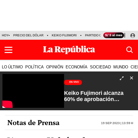
HOY
PRECIO DEL DÓLAR
KEIKO FUJIMORI
PARTIDO OBRAS
ARMONÍA 10
LO ÚLTIMO
POLÍTICA
OPINIÓN
ECONOMÍA
SOCIEDAD
MUNDO
CIE
EN VIVO
Keiko Fujimori alcanza
60% de aprobación
ciudadana | Sin Guion con
Rosa María Palacios
Notas de Prensa
19 Sep 2023 | 13:59 h