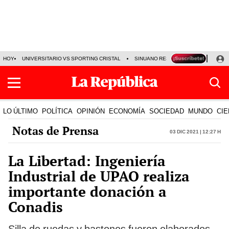
HOY
UNIVERSITARIO VS SPORTING CRISTAL
SINUANO RESULTADOS HOY
CA
LO ÚLTIMO
POLÍTICA
OPINIÓN
ECONOMÍA
SOCIEDAD
MUNDO
CIE
Notas de Prensa
03 Dic 2021 | 12:27 h
La Libertad: Ingeniería
Industrial de UPAO realiza
importante donación a
Conadis