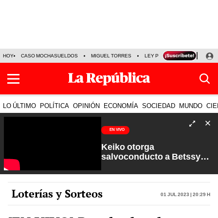
HOY
CASO MOCHASUELDOS
MIGUEL TORRES
LEY PULPÍN
PRECIO DEL
LO ÚLTIMO
POLÍTICA
OPINIÓN
ECONOMÍA
SOCIEDAD
MUNDO
CIE
EN VIVO
Keiko otorga
salvoconducto a Betssy
Chávez y renuevan
Petroperú | Sin Guion con
Rosa María Palacios
Loterías y Sorteos
01 Jul 2023 | 20:29 h