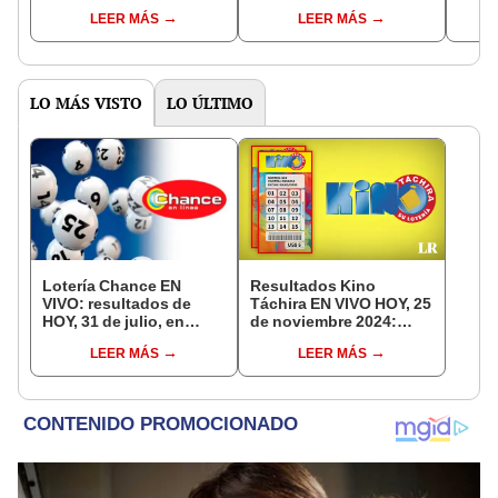
de la Onamet?
vez?
Guía 
LEER MÁS
LEER MÁS
LO MÁS VISTO
LO ÚLTIMO
Lotería Chance EN
Resultados Kino
VIVO: resultados de
Táchira EN VIVO HOY, 25
HOY, 31 de julio, en
de noviembre 2024:
Venezuela
números ganadores,
LEER MÁS
LEER MÁS
combinaciones y
premios del sorteo 073