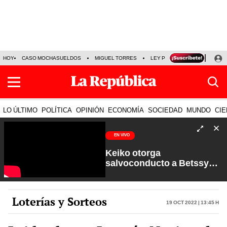
HOY
CASO MOCHASUELDOS
MIGUEL TORRES
LEY PULPÍN
PRECIO DEL
LO ÚLTIMO
POLÍTICA
OPINIÓN
ECONOMÍA
SOCIEDAD
MUNDO
CIE
EN VIVO
Keiko otorga
salvoconducto a Betssy
Chávez y renuevan
Petroperú | Sin Guion con
Rosa María Palacios
Loterías y Sorteos
19 Oct 2022 | 13:45 h