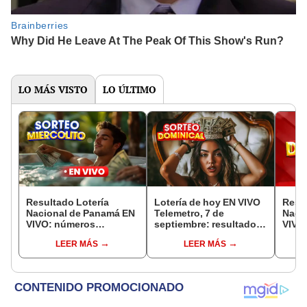
LO MÁS VISTO
LO ÚLTIMO
Resultado Lotería
Lotería de hoy EN VIVO
Resul
Nacional de Panamá EN
Telemetro, 7 de
Naci
VIVO: números
septiembre: resultados
VIVO,
ganadores de la lotería
Lotería Nacional de
núme
LEER MÁS
LEER MÁS
de hoy, Sorteo
Panamá vía TVN
la lo
Miercolito, vía Telemetro
Domin