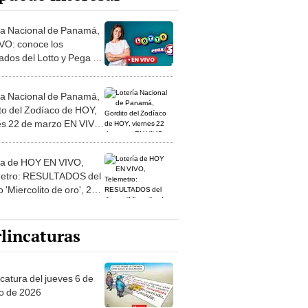
ía Nacional de Panamá,
VO: conoce los
tados del Lotto y Pega 3
3 de marzo, vía RPC
ía Nacional de Panamá,
to del Zodíaco de HOY,
es 22 de marzo EN VIVO:
LTADOS del SORTEO
elemetro
ía de HOY EN VIVO,
etro: RESULTADOS del
 'Miercolito de oro', 20
rzo
lincaturas
ncatura del jueves 6 de
o de 2026