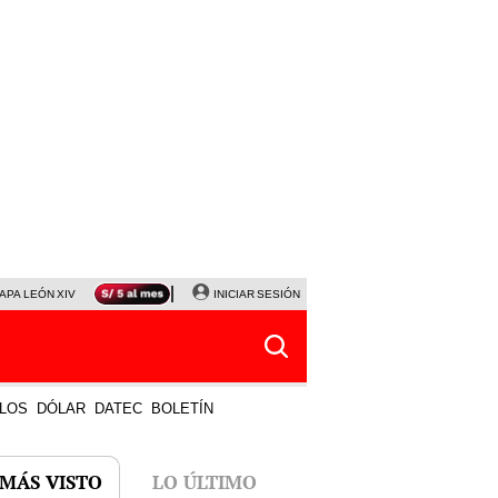
APA LEÓN XIV
NALDY SALDAÑA
INICIAR SESIÓN
LA BELLA LUZ
MAGALY MEDINA
HORÓS
LOS
DÓLAR
DATEC
BOLETÍN
 MÁS VISTO
LO ÚLTIMO