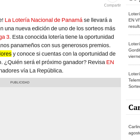
Compartir
Loter
e!
La Lotería Nacional de Panamá
se llevará a
EN VI
resul
en una nueva edición de uno de los sorteos más
HOY 2
ga 3
. Esta conocida lotería tiene la oportunidad
Loter
adanos panameños con sus generosos premios.
Gordi
dores
y conoce si cuentas con la oportunidad de
viern
o. ¿Quién será el próximo ganador? Revisa
EN
RESU
vía T
nadores vía La República.
Loter
Telem
Sorteo
de ma
Car
Carli
agost