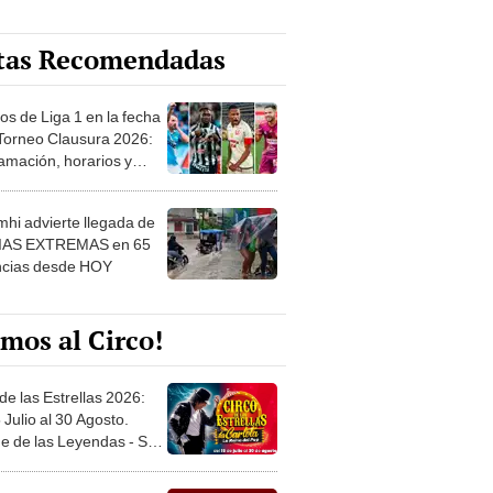
tas Recomendadas
os de Liga 1 en la fecha
 Torneo Clausura 2026:
amación, horarios y
 ver
hi advierte llegada de
IAS EXTREMAS en 65
ncias desde HOY
mos al Circo!
de las Estrellas 2026:
 Julio al 30 Agosto.
e de las Leyendas - San
l