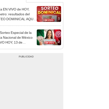
ía EN VIVO de HOY,
etro: resultados del
1
EO DOMINICAL AQUÍ
 LNBP
Sorteo Especial de la
ía Nacional de México
2
VO HOY, 13 de
mbre 2024: resultados,
os y ganadores