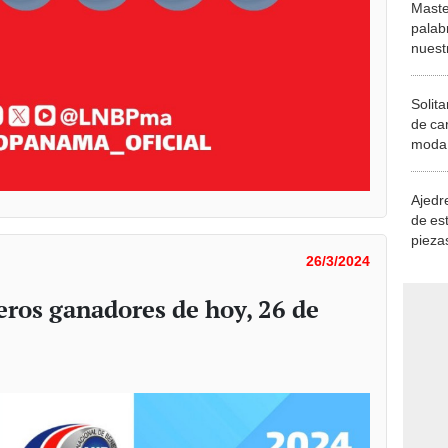
Maste
palab
nuest
Solita
de ca
moda.
demue
Ajedre
de es
piezas
consi
26/3/2024
eros ganadores de hoy, 26 de