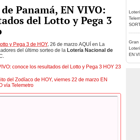
l de Panamá, EN VIVO:
Loter
ltados del Lotto y Pega 3
Telem
SORT
o
de la
Gran 
Lotto y Pega 3 de HOY
, 26 de marzo AQUÍ en La
Loter
adores del último sorteo de la
Lotería Nacional de
EN VI
C.
dicie
IVO: conoce los resultados del Lotto y Pega 3 HOY 23
premi
ito del Zodíaco de HOY, viernes 22 de marzo EN
vía Telemetro