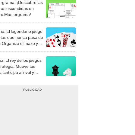
rgrama: ¡Descubre las
ras escondidas en
ro Mastergrama!
rio: El legendario juego
rtas que nunca pasa de
 Organiza el mazo y
stra tu habilidad.
z: El rey de los juegos
trategia. Mueve tus
, anticipa al rival y
gue el jaque mate.