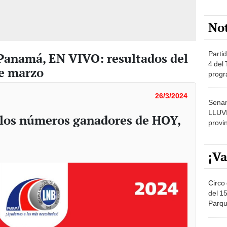
No
Partid
anamá, EN VIVO: resultados del
4 del
de marzo
progr
dónde
26/3/2024
Senam
LLUV
 los números ganadores de HOY,
provi
¡Va
Circo 
del 15
Parqu
Migue