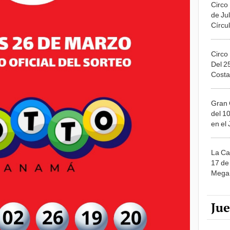
Circo
de Jul
Círcul
Circo
Del 2
Costa
Gran 
del 10
en el
La Ca
17 de 
Mega 
Ju