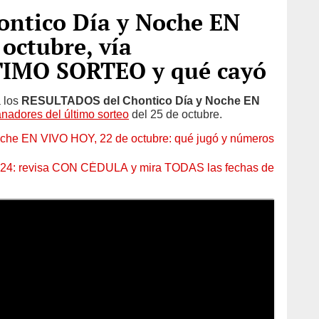
ntico Día y Noche EN
octubre, vía
LTIMO SORTEO y qué cayó
 los
RESULTADOS del Chontico Día y Noche EN
nadores del último sorteo
del 25 de octubre.
e EN VIVO HOY, 22 de octubre: qué jugó y números
024: revisa CON CÉDULA y mira TODAS las fechas de