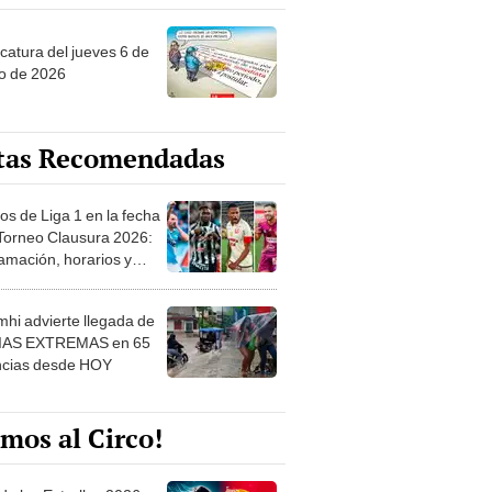
ncatura del jueves 6 de
o de 2026
tas Recomendadas
os de Liga 1 en la fecha
 Torneo Clausura 2026:
amación, horarios y
 ver
hi advierte llegada de
IAS EXTREMAS en 65
ncias desde HOY
mos al Circo!