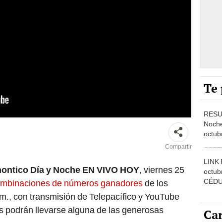
Te 
rán a partir de la 1.00 p. m. de Colombia. Foto: composición
RESU
Noche
octub
ganad
Compartir
LINK 
hontico Día y Noche EN VIVO HOY
, viernes 25
octub
CÉDUL
mbinaciones de números ganadores
de los
fecha
. m., con transmisión de Telepacífico y YouTube
Devol
 podrán llevarse alguna de las generosas
Car