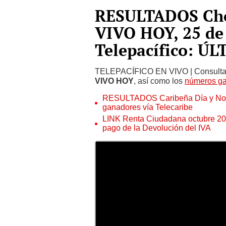
RESULTADOS Cho
VIVO HOY, 25 de 
Telepacífico: Ú
TELEPACÍFICO EN VIVO | Consulta
VIVO HOY
, así como los
números ga
RESULTADOS Caribeña Día y Noch
ganadores vía Telecaribe
LINK Renta Ciudadana octubre 2
pago de la Devolución del IVA