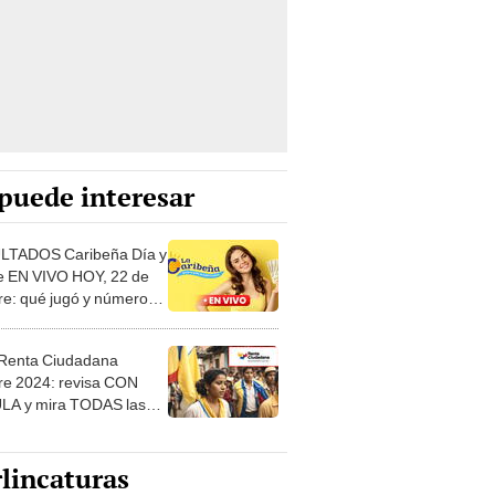
puede interesar
LTADOS Caribeña Día y
 EN VIVO HOY, 22 de
re: qué jugó y números
ores vía Telecaribe
Renta Ciudadana
re 2024: revisa CON
A y mira TODAS las
s de pago de la
ución del IVA
lincaturas