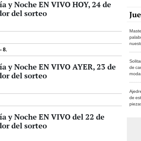
ía y Noche EN VIVO HOY, 24 de
or del sorteo
Ju
Maste
palab
nuest
- 8.
Solita
ía y Noche EN VIVO AYER, 23 de
de ca
or del sorteo
moda.
demue
Ajedre
de es
piezas
consi
ía y Noche EN VIVO del 22 de
or del sorteo