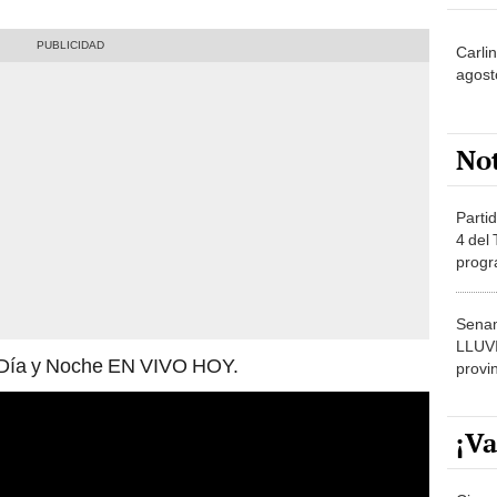
Carli
agost
No
Partid
4 del
progr
dónde
Senam
LLUV
o Día y Noche EN VIVO HOY.
provi
¡Va