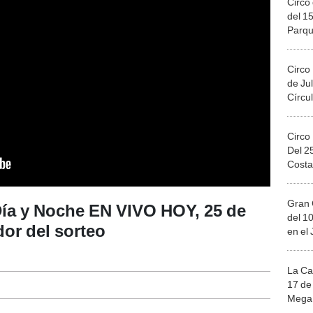
Circo 
del 15
Parqu
Migue
Circo
de Jul
Círcul
Circo
Del 2
Costa
Gran 
ía y Noche EN VIVO HOY, 25 de
del 10
or del sorteo
en el
La Ca
17 de 
Mega 