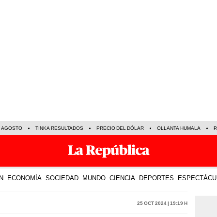
E AGOSTO
TINKA RESULTADOS
PRECIO DEL DÓLAR
OLLANTA HUMALA
P
N
ECONOMÍA
SOCIEDAD
MUNDO
CIENCIA
DEPORTES
ESPECTÁCU
25 Oct 2024 | 19:19 h