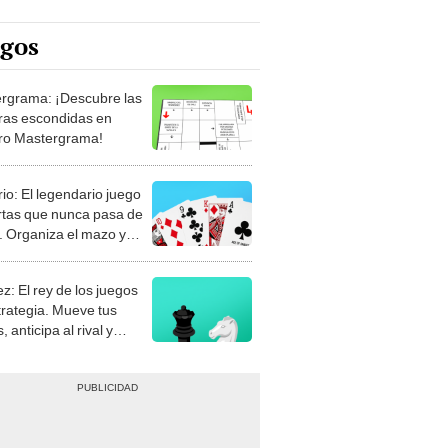
egos
rgrama: ¡Descubre las
ras escondidas en
ro Mastergrama!
rio: El legendario juego
rtas que nunca pasa de
 Organiza el mazo y
stra tu habilidad.
z: El rey de los juegos
trategia. Mueve tus
, anticipa al rival y
gue el jaque mate.