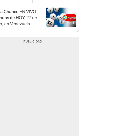
ía Chance EN VIVO:
tados de HOY, 27 de
1
o, en Venezuela