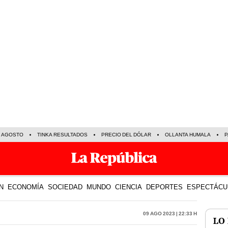
E AGOSTO
TINKA RESULTADOS
PRECIO DEL DÓLAR
OLLANTA HUMALA
P
N
ECONOMÍA
SOCIEDAD
MUNDO
CIENCIA
DEPORTES
ESPECTÁCU
09 Ago 2023 | 22:33 h
LO