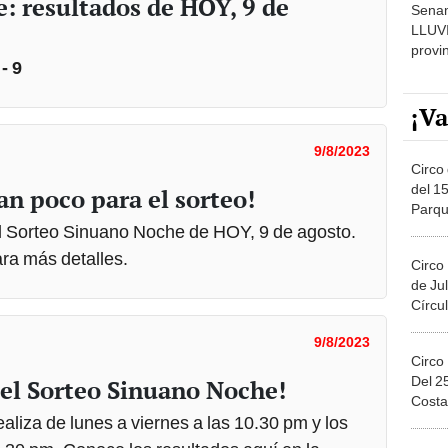
: resultados de HOY, 9 de
Senam
LLUV
provi
- 9
¡Va
9/8/2023
Circo 
del 15
an poco para el sorteo!
Parqu
Migue
 Sorteo Sinuano Noche de HOY, 9 de agosto.
ra más detalles.
Circo
de Jul
Círcul
9/8/2023
Circo
Del 2
 el Sorteo Sinuano Noche!
Costa
aliza de lunes a viernes a las 10.30 pm y los