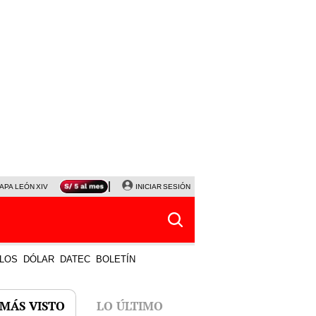
APA LEÓN XIV
NALDY SALDAÑA
INICIAR SESIÓN
LA BELLA LUZ
MAGALY MEDINA
HORÓS
LOS
DÓLAR
DATEC
BOLETÍN
 MÁS VISTO
LO ÚLTIMO