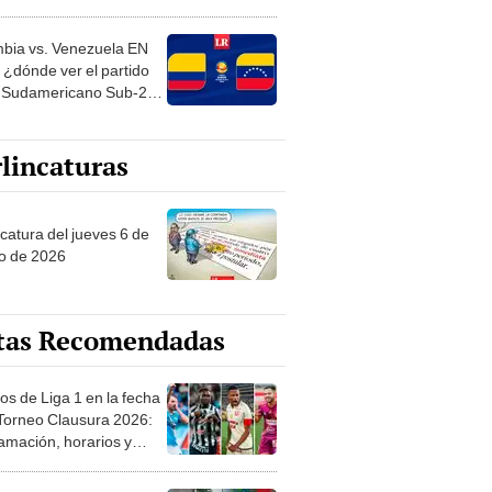
 con Apple?
bia vs. Venezuela EN
 ¿dónde ver el partido
l Sudamericano Sub-20
tbol playa?
lincaturas
ncatura del jueves 6 de
o de 2026
tas Recomendadas
os de Liga 1 en la fecha
 Torneo Clausura 2026:
amación, horarios y
 ver