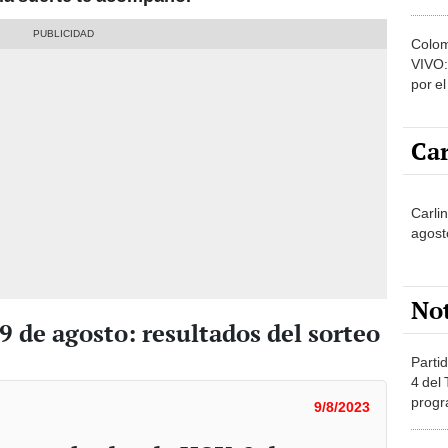
legal
Colom
VIVO:
por e
de fú
Car
Carli
agost
No
 de agosto: resultados del sorteo
Partid
4 del
progr
9/8/2023
dónde