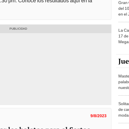
8.30 pm. Conoce los resultados aquí en la
Gran 
del 10
en el
La Ca
17 de 
Mega 
Ju
Maste
palab
nuest
Solita
de ca
moda.
9/8/2023
demue