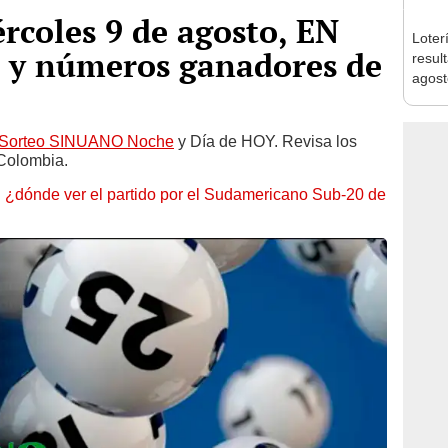
rcoles 9 de agosto, EN
Loter
s y números ganadores de
resul
agost
Sorteo SINUANO Noche
y Día de HOY. Revisa los
 Colombia.
¿dónde ver el partido por el Sudamericano Sub-20 de