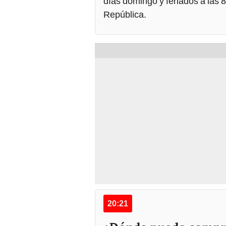
días domingo y feriados a las 
República.
20:21