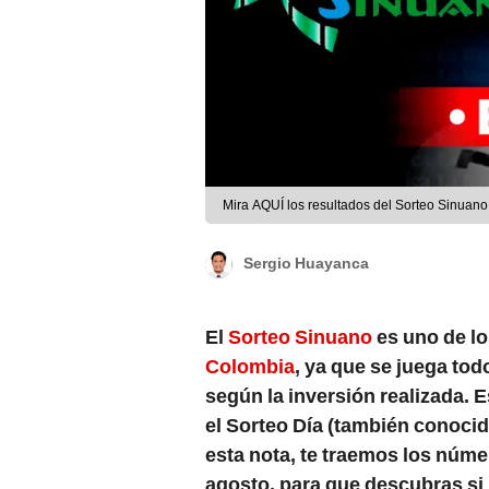
Mira AQUÍ los resultados del Sorteo Sinuan
Sergio Huayanca
El
Sorteo Sinuano
es uno de l
Colombia
, ya que se juega to
según la inversión realizada. E
el Sorteo Día (también conoci
esta nota, te traemos los núm
agosto, para que descubras si