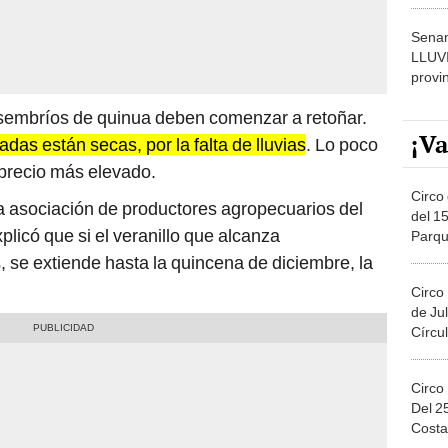
dónde
Senam
LLUV
provi
sembríos de quinua deben comenzar a retoñar.
¡Va
das están secas, por la falta de lluvias
. Lo poco
 precio más elevado.
Circo 
la asociación de productores agropecuarios del
del 15
licó que si el veranillo que alcanza
Parqu
Migue
 se extiende hasta la quincena de diciembre, la
Circo
de Jul
Círcul
Circo
Del 2
Costa