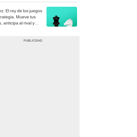
z: El rey de los juegos
trategia. Mueve tus
, anticipa al rival y
gue el jaque mate.