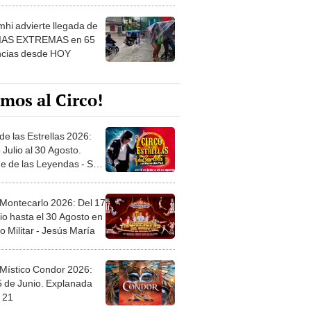
 ver
hi advierte llegada de
IAS EXTREMAS en 65
ncias desde HOY
mos al Circo!
de las Estrellas 2026:
 Julio al 30 Agosto.
e de las Leyendas - San
l
 Montecarlo 2026: Del 17
io hasta el 30 Agosto en
o Militar - Jesús María
 Místico Condor 2026:
5 de Junio. Explanada
 21