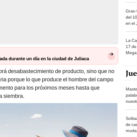
Gran 
del 10
en el
La Ca
17 de 
Mega 
ada durante un día en la ciudad de Juliaca
brá desabastecimiento de producto, sino que no
Ju
aria porque lo que produce el hombre del campo
limento para los próximos meses hasta que
Maste
palab
 siembra.
nuest
Solita
de ca
moda.
demue