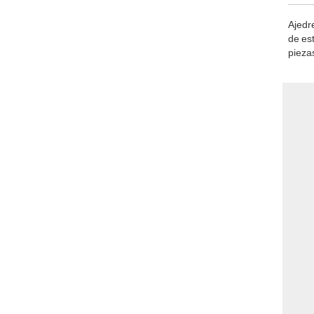
Ajedre
de es
piezas
consi