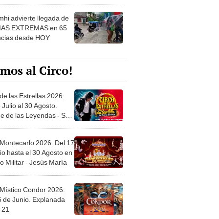
 ver
hi advierte llegada de
IAS EXTREMAS en 65
ncias desde HOY
mos al Circo!
de las Estrellas 2026:
 Julio al 30 Agosto.
e de las Leyendas - San
l
 Montecarlo 2026: Del 17
io hasta el 30 Agosto en
o Militar - Jesús María
 Místico Condor 2026:
5 de Junio. Explanada
 21