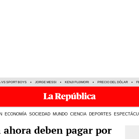
A VS SPORT BOYS
JORGE MESSI
KENJI FUJIMORI
PRECIO DEL DÓLAR
F
N
ECONOMÍA
SOCIEDAD
MUNDO
CIENCIA
DEPORTES
ESPECTÁCU
a ahora deben pagar por