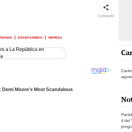
Compartir
ERSONAS
EDGAR GAMBOA
IMPRESA
ero a La República en
Car
le
Carli
agost
No
Partid
4 del
progr