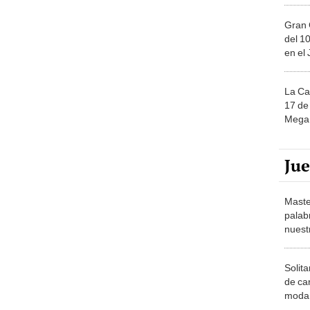
Gran 
del 10
en el
La Ca
17 de 
Mega 
Ju
Maste
palab
nuest
Solita
de ca
moda.
demue