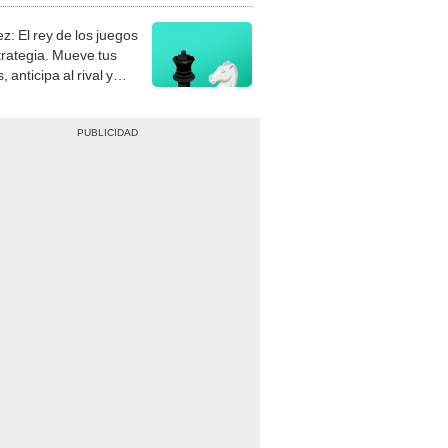
z: El rey de los juegos
trategia. Mueve tus
, anticipa al rival y
gue el jaque mate.