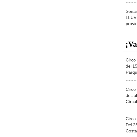
dónde
Senam
LLUV
provi
¡Va
Circo 
del 15
Parqu
Migue
Circo
de Jul
Círcul
Circo
Del 2
Costa