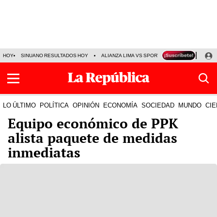
HOY
SINUANO RESULTADOS HOY
ALIANZA LIMA VS SPORT BOYS
JORGE MES
LO ÚLTIMO
POLÍTICA
OPINIÓN
ECONOMÍA
SOCIEDAD
MUNDO
CIE
Equipo económico de PPK
alista paquete de medidas
inmediatas