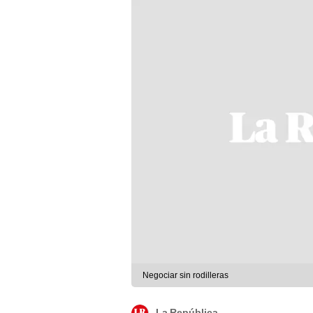
Negociar sin rodilleras
La República