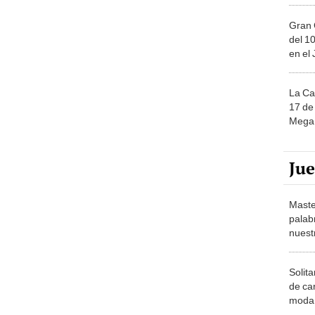
Gran 
del 10
en el
La Ca
17 de 
Mega 
Ju
Maste
palab
nuest
Solita
de ca
moda.
demue