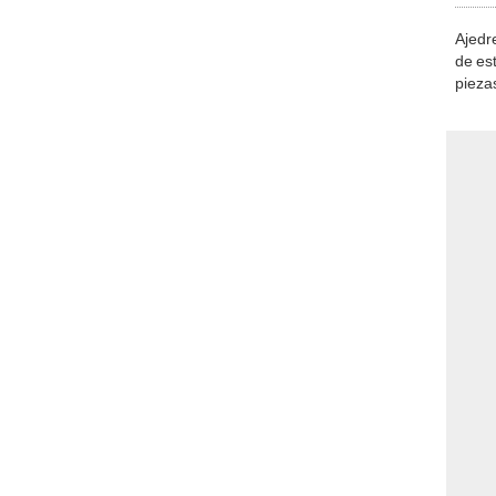
Ajedre
de es
piezas
consi