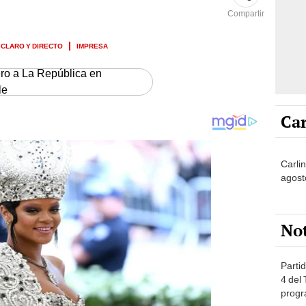
Compartir
CLARO Y DIRECTO
IMPRESA
ero a La República en
le
Car
Carli
agost
No
Partid
4 del
progr