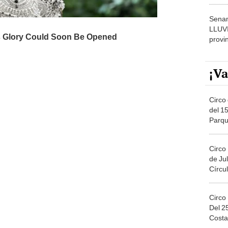
dónde
Senam
LLUV
provi
¡Va
Circo 
del 15
Parqu
Migue
Circo
de Jul
Círcul
Circo
Del 2
Costa