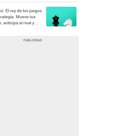
z: El rey de los juegos
trategia. Mueve tus
, anticipa al rival y
gue el jaque mate.