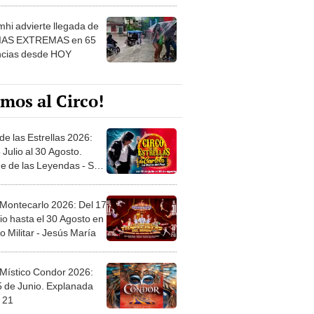
 ver
hi advierte llegada de
IAS EXTREMAS en 65
ncias desde HOY
mos al Circo!
de las Estrellas 2026:
 Julio al 30 Agosto.
e de las Leyendas - San
l
 Montecarlo 2026: Del 17
io hasta el 30 Agosto en
o Militar - Jesús María
 Místico Condor 2026:
5 de Junio. Explanada
 21