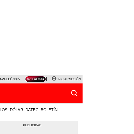
APA LEÓN XIV
NALDY SALDAÑA
INICIAR SESIÓN
LA BELLA LUZ
MAGALY MEDINA
HORÓS
LOS
DÓLAR
DATEC
BOLETÍN