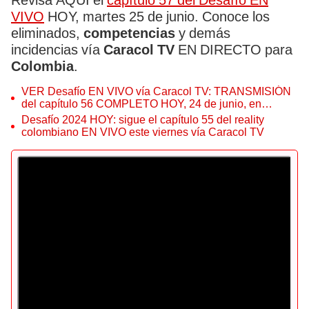
Revisa AQUÍ el
capítulo 57 del Desafío EN
VIVO
HOY, martes 25 de junio. Conoce los
eliminados,
competencias
y demás
incidencias vía
Caracol TV
EN DIRECTO para
Colombia
.
VER Desafío EN VIVO vía Caracol TV: TRANSMISIÓN
del capítulo 56 COMPLETO HOY, 24 de junio, en
Colombia
Desafío 2024 HOY: sigue el capítulo 55 del reality
colombiano EN VIVO este viernes vía Caracol TV