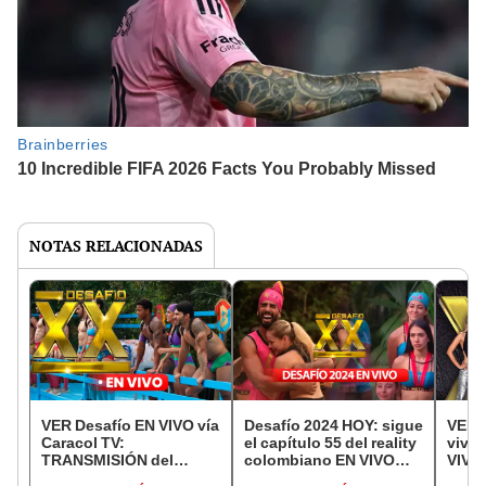
NOTAS RELACIONADAS
VER Desafío EN VIVO vía
Desafío 2024 HOY: sigue
VER 
Caracol TV:
el capítulo 55 del reality
vivo,
TRANSMISIÓN del
colombiano EN VIVO
VIVO:
capítulo 56 COMPLETO
este viernes vía Caracol
reali