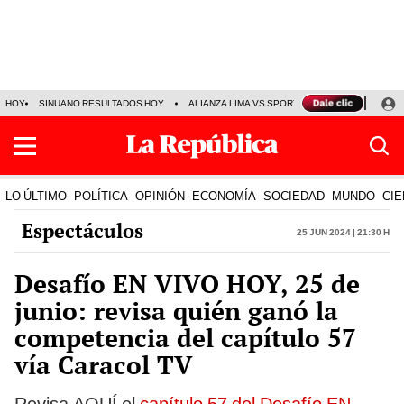
HOY
SINUANO RESULTADOS HOY
ALIANZA LIMA VS SPORT BOYS
JORGE MES
LO ÚLTIMO
POLÍTICA
OPINIÓN
ECONOMÍA
SOCIEDAD
MUNDO
CIE
Espectáculos
25 Jun 2024 | 21:30 h
Desafío EN VIVO HOY, 25 de
junio: revisa quién ganó la
competencia del capítulo 57
vía Caracol TV