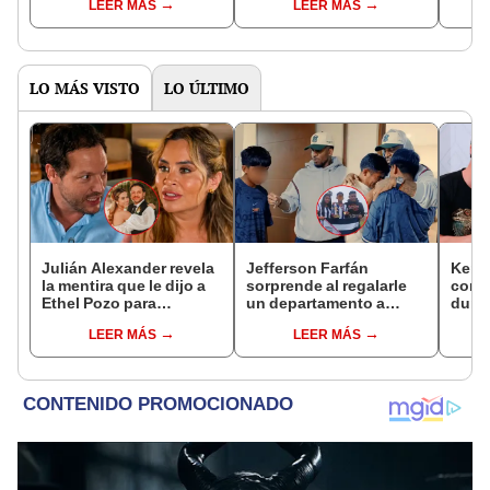
LEER MÁS
LEER MÁS
HOY, 24 de junio, en
TV
Carac
Colombia
junio
LO MÁS VISTO
LO ÚLTIMO
Julián Alexander revela
Jefferson Farfán
Kenji
la mentira que le dijo a
sorprende al regalarle
conmu
Ethel Pozo para
un departamento a
dura 
conquistarla: “Si no, no
joven promesa del
tiene
LEER MÁS
LEER MÁS
hubiéramos salido”
fútbol: "Lo hago de
espos
corazón"
proce