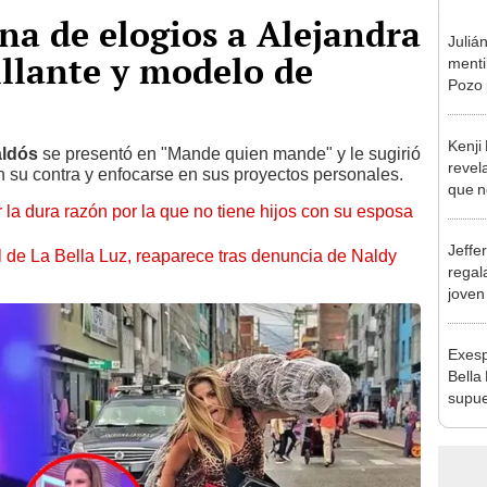
ena de elogios a Alejandra
Juliá
illante y modelo de
mentir
Pozo 
no, n
Kenji
aldós
se presentó en "Mande quien mande" y
le sugirió
revela
 en su contra y enfocarse en sus proyectos personales.
que n
 la dura razón por la que no tiene hijos con su esposa
espos
proces
Jeffe
 de La Bella Luz, reaparece tras denuncia de Naldy
regal
joven
hago 
Exesp
Bella
supue
Naldy
chats