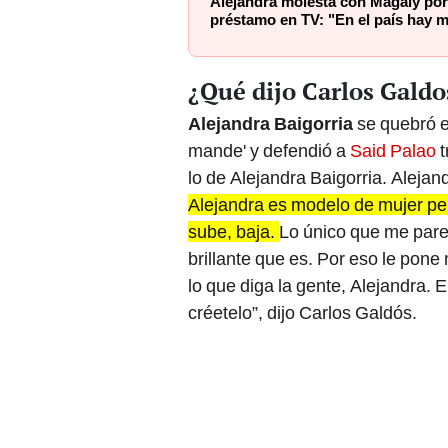
Alejandra molesta con Magaly por
préstamo en TV: "En el país hay 
¿Qué dijo Carlos Galdo
Alejandra Baigorria
se quebró e
mande' y defendió a
Said Palao
t
lo de Alejandra Baigorria. Aleja
Alejandra es modelo de mujer per
sube, baja.
Lo único que me pare
brillante que es. Por eso le pone 
lo que diga la gente, Alejandra. E
créetelo”, dijo Carlos Galdós.