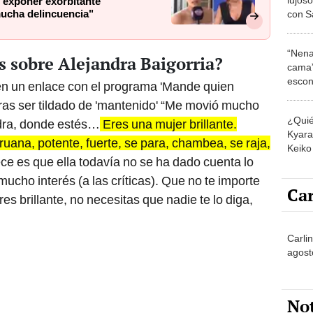
 exponer exorbitante
mucha delincuencia"
con S
su nu
“Nena
s sobre Alejandra Baigorria?
cama”
escon
n un enlace con el programa 'Mande quien
los E
ras ser tildado de 'mantenido' “Me movió mucho
¿Quié
ndra, donde estés…
Eres una mujer brillante.
Kyara 
uana, potente, fuerte, se para, chambea, se raja,
Keiko 
ce es que ella todavía no se ha dado cuenta lo
contra
mucho interés (a las críticas). Que no te importe
Car
res brillante, no necesitas que nadie te lo diga,
Carli
agost
No