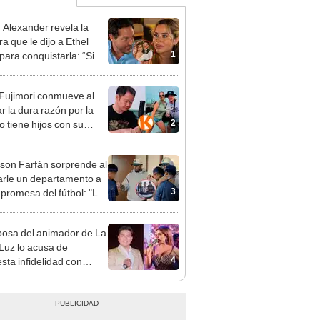
n Alexander revela la
a que le dijo a Ethel
1
para conquistarla: “Si
o hubiéramos salido”
 Fujimori conmueve al
r la dura razón por la
2
o tiene hijos con su
a Erika Muñóz: "El
o judicial"
rson Farfán sorprende al
arle un departamento a
3
 promesa del fútbol: "Lo
de corazón"
osa del animador de La
 Luz lo acusa de
4
sta infidelidad con
 Saldaña y expone