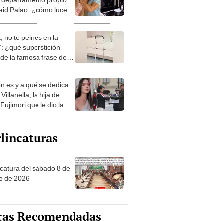
aid Palao: ¿cómo luce
evo hogar?
, no te peines en la
: ¿qué superstición
de la famosa frase de
nanitos Verdes?
n es y a qué se dedica
Villanella, la hija de
Fujimori que le dio la
 a nivel nacional?
lincaturas
ncatura del sábado 8 de
o de 2026
tas Recomendadas