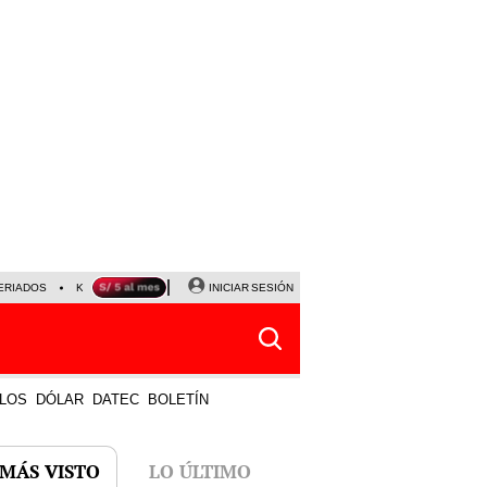
ERIADOS
KEIKO FUJIMORI
NALDY SALDAÑA
INICIAR SESIÓN
JAVIER MILEI
PARTIDOS DE
LOS
DÓLAR
DATEC
BOLETÍN
 MÁS VISTO
LO ÚLTIMO