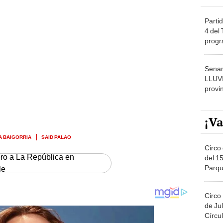
Partid
4 del
progr
dónde
Senam
LLUV
provi
¡Va
 BAIGORRIA
SAID PALAO
Circo 
ero a La República en
del 15
Parqu
le
Migue
Circo
de Jul
Círcul