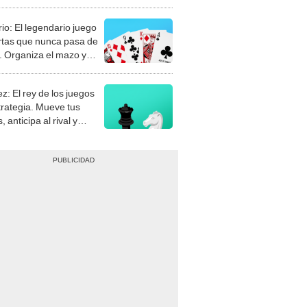
rio: El legendario juego
rtas que nunca pasa de
 Organiza el mazo y
stra tu habilidad.
z: El rey de los juegos
trategia. Mueve tus
, anticipa al rival y
gue el jaque mate.