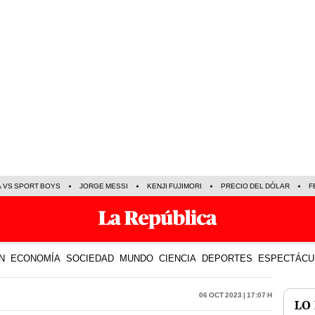
A VS SPORT BOYS
JORGE MESSI
KENJI FUJIMORI
PRECIO DEL DÓLAR
F
N
ECONOMÍA
SOCIEDAD
MUNDO
CIENCIA
DEPORTES
ESPECTÁCU
06 Oct 2023 | 17:07 h
LO