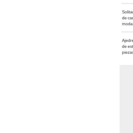
Solita
de ca
moda.
demue
Ajedre
de es
piezas
consi