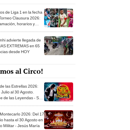
os de Liga 1 en la fecha
 Torneo Clausura 2026:
amación, horarios y
 ver
hi advierte llegada de
IAS EXTREMAS en 65
ncias desde HOY
mos al Circo!
de las Estrellas 2026:
 Julio al 30 Agosto.
e de las Leyendas - San
l
 Montecarlo 2026: Del 17
io hasta el 30 Agosto en
o Militar - Jesús María