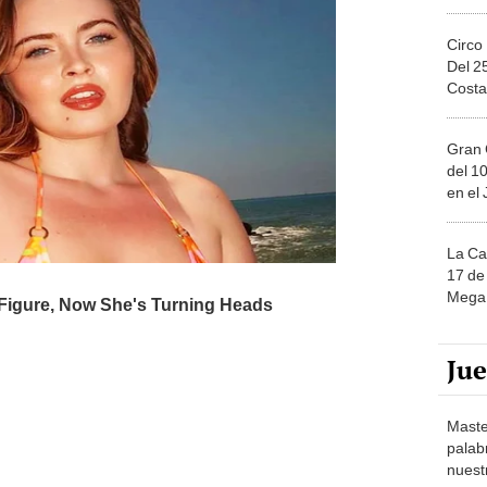
Circo
Del 2
Costa
Gran 
del 10
en el
La Ca
17 de 
Mega 
Ju
Maste
palab
nuest