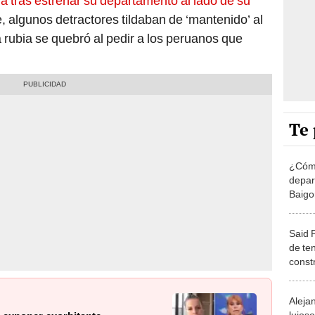
ia tras estrenar su departamento al lado de su
algunos detractores tildaban de ‘mantenido’ al
la rubia se quebró al pedir a los peruanos que
Te 
¿Cómo
depar
Baigor
millo
Said 
de te
const
ahorr
Aleja
lujos