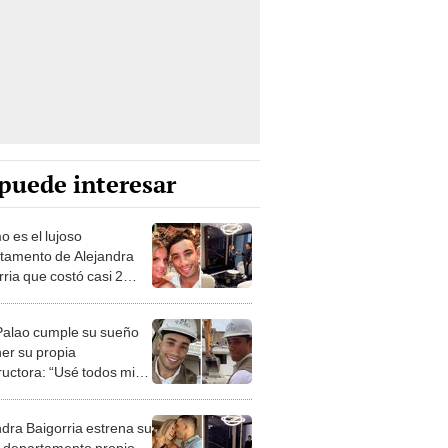
puede interesar
 es el lujoso
tamento de Alejandra
ria que costó casi 2
nes de soles?
Palao cumple su sueño
ner su propia
ructora: “Usé todos mis
os, vendí mis acciones”
ndra Baigorria estrena su
o departamento propio