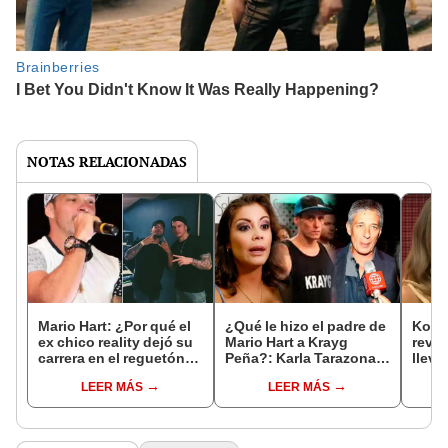
NOTAS RELACIONADAS
Mario Hart: ¿Por qué el
¿Qué le hizo el padre de
Korin
ex chico reality dejó su
Mario Hart a Krayg
revel
carrera en el reguetón
Peña?: Karla Tarazona
lleva
pese a exitosa
lo recuerda
Hart 
LEER MÁS
LEER MÁS
colaboración con Feid?