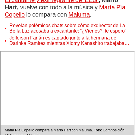
El cantante y exintegrante de 'EEG'
, Mario
Hart,
vuelve con todo a la música y
María Pía
Copello
lo compara con
Maluma
.
Revelan polémicos chats sobre cómo exdirector de La
Bella Luz acosaba a excantante: “¿Vienes?, te espero”
Jefferson Farfán es captado junto a la hermana de
Darinka Ramírez mientras Xiomy Kanashiro trabajaba:
“Él tiene sus…”
Maria Pia Copello compara a Mario Hart con Maluma. Foto: Composición