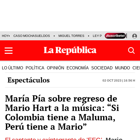
HOY
CASO MOCHASUELDOS
MIGUEL TORRES
LEY PULPÍN
PRECIO DEL
LO ÚLTIMO
POLÍTICA
OPINIÓN
ECONOMÍA
SOCIEDAD
MUNDO
CIE
Espectáculos
02 Oct 2023 | 16:56 h
María Pía sobre regreso de
Mario Hart a la música: “Si
Colombia tiene a Maluma,
Perú tiene a Mario”