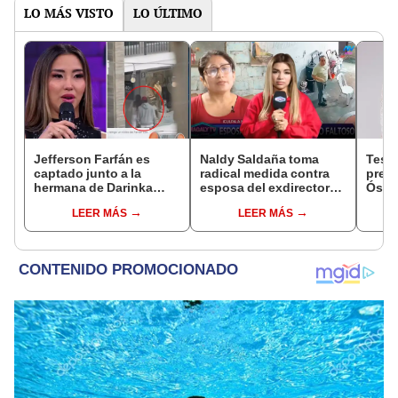
LO MÁS VISTO
LO ÚLTIMO
Jefferson Farfán es
Naldy Saldaña toma
Test
captado junto a la
radical medida contra
presu
hermana de Darinka
esposa del exdirector
Óscar
Ramírez mientras Xiomy
de La Bella Luz tras
dueño
LEER MÁS
LEER MÁS
Kanashiro trabajaba: “Él
acusarla de tener
"Humi
tiene sus…”
relación con él: “Es
bastante grave”